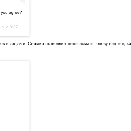
o you agree?
. о 8:27 PST
в в соцсети. Снимки позволяют лишь ломать голову над тем, ка