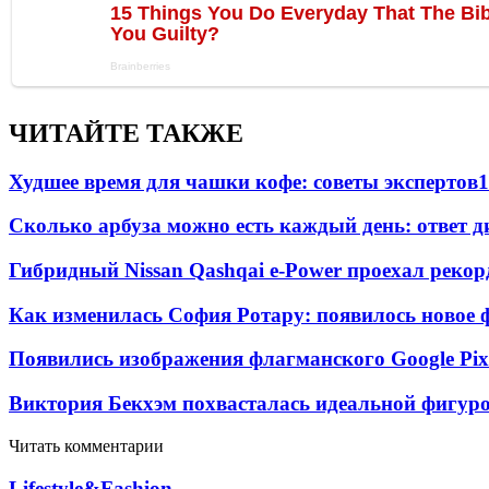
ЧИТАЙТЕ ТАКЖЕ
Худшее время для чашки кофе: советы экспертов
1
Сколько арбуза можно есть каждый день: ответ д
Гибридный Nissan Qashqai e-Power проехал рекор
Как изменилась София Ротару: появилось новое ф
Появились изображения флагманского Google Pixe
Виктория Бекхэм похвасталась идеальной фигур
Читать комментарии
Lifestyle&Fashion