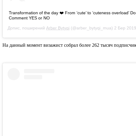
Transformation of the day ❤️ From ‘cute’ to ‘cuteness overload’ D
Comment YES or NO
Допис, поширений
Arber Bytyqi
(@arber_bytyqi_mua)
2 Бер 2019 р
На данный момент визажист собрал более 262 тысяч подписчико