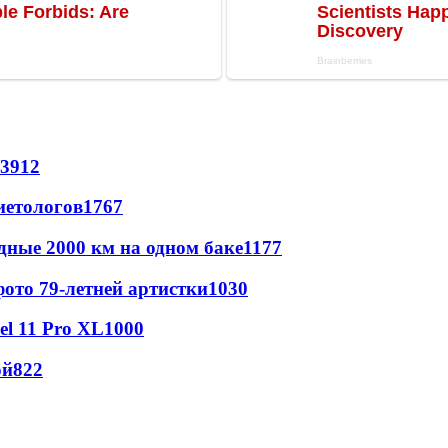
3912
иетологов
1767
дные 2000 км на одном баке
1177
ото 79-летней артистки
1030
l 11 Pro XL
1000
ой
822