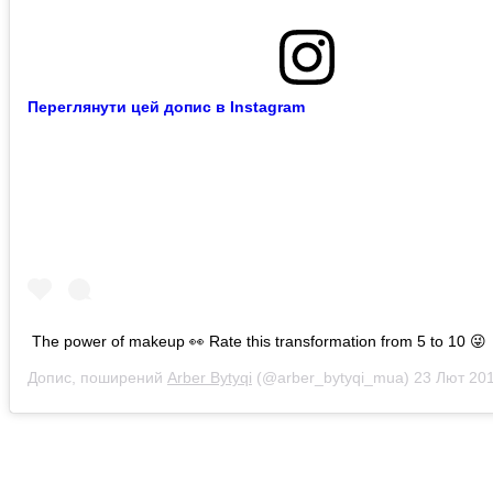
Переглянути цей допис в Instagram
The power of makeup 👀 Rate this transformation from 5 to 10 😜
Допис, поширений
Arber Bytyqi
(@arber_bytyqi_mua)
23 Лют 2019 