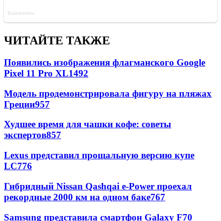
ЧИТАЙТЕ ТАКЖЕ
Появились изображения флагманского Google
Pixel 11 Pro XL
1492
Модель продемонстрировала фигуру на пляжах
Греции
957
Худшее время для чашки кофе: советы
экспертов
857
Lexus представил прощальную версию купе
LC
776
Гибридный Nissan Qashqai e-Power проехал
рекордные 2000 км на одном баке
767
Samsung представила смартфон Galaxy F70