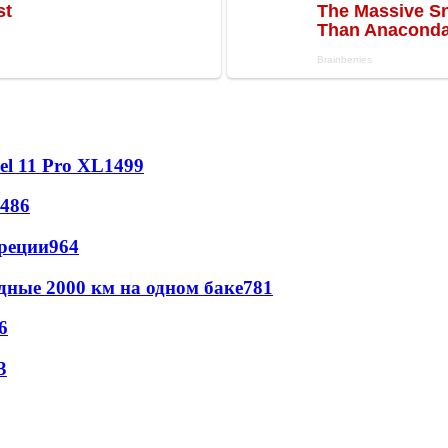
l 11 Pro XL
1499
486
реции
964
дные 2000 км на одном баке
781
6
3