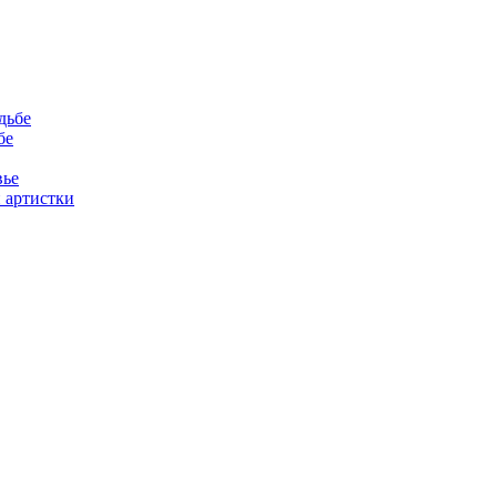
бе
вье
 артистки