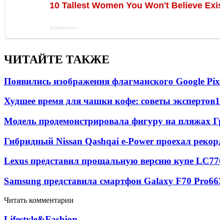
ЧИТАЙТЕ ТАКЖЕ
Появились изображения флагманского Google Pixe
Худшее время для чашки кофе: советы экспертов
1
Модель продемонстрировала фигуру на пляжах Г
Гибридный Nissan Qashqai e-Power проехал рекор
Lexus представил прощальную версию купе LC
77
Samsung представила смартфон Galaxy F70 Pro
66
Читать комментарии
Lifestyle&Fashion