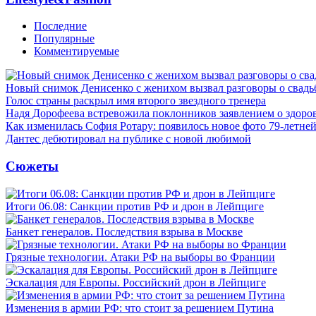
Последние
Популярные
Комментируемые
Новый снимок Денисенко с женихом вызвал разговоры о свадь
Голос страны раскрыл имя второго звездного тренера
Надя Дорофеева встревожила поклонников заявлением о здоро
Как изменилась София Ротару: появилось новое фото 79-летней
Дантес дебютировал на публике с новой любимой
Сюжеты
Итоги 06.08: Санкции против РФ и дрон в Лейпциге
Банкет генералов. Последствия взрыва в Москве
Грязные технологии. Атаки РФ на выборы во Франции
Эскалация для Европы. Российский дрон в Лейпциге
Изменения в армии РФ: что стоит за решением Путина