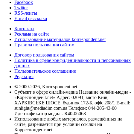
Facebook
Twitter
RSS-ленты
E-mail рассылка
Контакты
Реклама на сайте
Использование материалов korrespondent.net
Правила пользования сайтом
Договор пользования сайтом
Политика в сфере конфиденциальности и персональных
данных
Пользовательское соглашение
Редакция
© 2000-2026, Korrespondent.net
Субъект в сфере онлайн-медиа Название онлайн-медиа -
«КореспонденТ.net» Адрес: 02091, місто Київ,
ХАРКІВСЬКЕ ШОСЕ, будинок 172-Б, офіс 208/1 E-mail:
sunlight@mediadim.com.ua
Телефон: 044-205-43-00
Идентификатор медиа - R40-06068
Использование любых материалов, размещённых на
сайте, разрешается при условии ссылки на
Корреспондент.net.