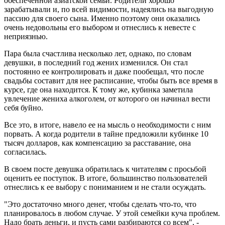
обеспеченной азиатской семьи. Родители хорошо
зарабатывали и, по всей видимости, надеялись на выгодную
пассию для своего сына. Именно поэтому они оказались
очень недовольны его выбором и отнеслись к невесте с
неприязнью.
Пара была счастлива несколько лет, однако, по словам
девушки, в последний год жених изменился. Он стал
постоянно ее контролировать и даже пообещал, что после
свадьбы составит для нее расписание, чтобы быть все время в
курсе, где она находится. К тому же, кубинка заметила
увлечение жениха алкоголем, от которого он начинал вести
себя буйно.
Все это, в итоге, навело ее на мысль о необходимости с ним
порвать. А когда родители в тайне предложили кубинке 10
тысяч долларов, как компенсацию за расставание, она
согласилась.
В своем посте девушка обратилась к читателям с просьбой
оценить ее поступок. В итоге, большинство пользователей
отнеслись к ее выбору с пониманием и не стали осуждать.
"Это достаточно много денег, чтобы сделать что-то, что
планировалось в любом случае. У этой семейки куча проблем.
Надо брать деньги, и пусть сами разбираются со всем", -