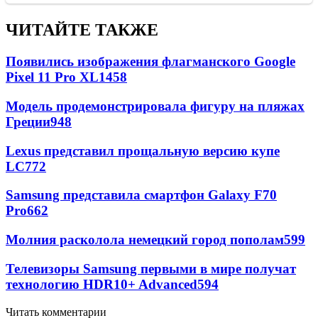
ЧИТАЙТЕ ТАКЖЕ
Появились изображения флагманского Google
Pixel 11 Pro XL
1458
Модель продемонстрировала фигуру на пляжах
Греции
948
Lexus представил прощальную версию купе
LC
772
Samsung представила смартфон Galaxy F70
Pro
662
Молния расколола немецкий город пополам
599
Телевизоры Samsung первыми в мире получат
технологию HDR10+ Advanced
594
Читать комментарии