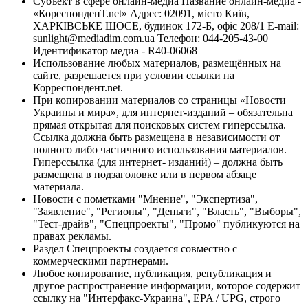
Субъект в сфере онлайн-медиа Название онлайн-медиа -
«КореспонденТ.net» Адрес: 02091, місто Київ,
ХАРКІВСЬКЕ ШОСЕ, будинок 172-Б, офіс 208/1 E-mail:
sunlight@mediadim.com.ua
Телефон: 044-205-43-00
Идентификатор медиа - R40-06068
Использование любых материалов, размещённых на
сайте, разрешается при условии ссылки на
Корреспондент.net.
При копировании материалов со страницы «Новости
Украины и мира», для интернет-изданий – обязательна
прямая открытая для поисковых систем гиперссылка.
Ссылка должна быть размещена в независимости от
полного либо частичного использования материалов.
Гиперссылка (для интернет- изданий) – должна быть
размещена в подзаголовке или в первом абзаце
материала.
Новости с пометками "Мнение", "Экспертиза",
"Заявление", "Регионы", "Деньги", "Власть", "Выборы",
"Тест-драйв", "Спецпроекты", "Промо" публикуются на
правах рекламы.
Раздел Спецпроекты создается совместно с
коммерческими партнерами.
Любое копирование, публикация, републикация и
другое распространение информации, которое содержит
ссылку на "Интерфакс-Украина", EPA / UPG, строго