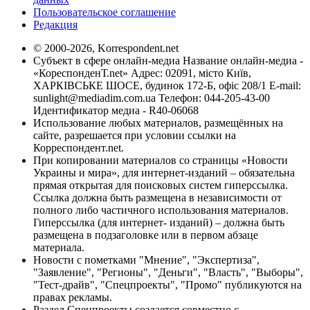
Пользовательское соглашение
Редакция
© 2000-2026, Korrespondent.net
Субъект в сфере онлайн-медиа Название онлайн-медиа -
«КореспонденТ.net» Адрес: 02091, місто Київ,
ХАРКІВСЬКЕ ШОСЕ, будинок 172-Б, офіс 208/1 E-mail:
sunlight@mediadim.com.ua
Телефон: 044-205-43-00
Идентификатор медиа - R40-06068
Использование любых материалов, размещённых на
сайте, разрешается при условии ссылки на
Корреспондент.net.
При копировании материалов со страницы «Новости
Украины и мира», для интернет-изданий – обязательна
прямая открытая для поисковых систем гиперссылка.
Ссылка должна быть размещена в независимости от
полного либо частичного использования материалов.
Гиперссылка (для интернет- изданий) – должна быть
размещена в подзаголовке или в первом абзаце
материала.
Новости с пометками "Мнение", "Экспертиза",
"Заявление", "Регионы", "Деньги", "Власть", "Выборы",
"Тест-драйв", "Спецпроекты", "Промо" публикуются на
правах рекламы.
Раздел Спецпроекты создается совместно с