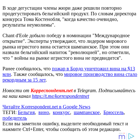
В ходе дегустации члены жюри даже решили повторно
продегустировать бельгийский продукт. По словам директора
конкурса Тома Костенобля, "когда качество очевидно,
результаты неумолимы".
Chant d'Eole добыло победу в номинации "Международное
открытие". Эксперты утверждают, что лидером мирового
рынка игристого вина остается шампанское. При этом они
назвали бельгийский напиток "революцией", но отметили,
что " войны на рынке игристого вина не предвидится".
Ранее сообщалось, что
пожар в Бордо уничтожил вина на $13
млн
. Также сообщалось, что
мировое производство вина стало
рекордным за 15 лет
.
Новости от
Корреспондент.net
в Telegram. Подписывайтесь
на наш канал
https://t.me/korrespondentnet
Читайте Korrespondent.net в Google News
ТЕГИ:
Бельгия
,
вино
,
конкурс
,
шампанское
,
Брюссель
,
победитель
Если вы заметили ошибку, выделите необходимый текст и
нажмите Ctrl+Enter, чтобы сообщить об этом редакции.