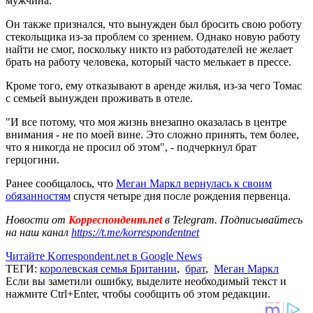
мужчина.
Он также признался, что вынужден был бросить свою роботу
стекольщика из-за проблем со зрением. Однако новую работу
найти не смог, поскольку никто из работодателей не желает
брать на работу человека, который часто мелькает в прессе.
Кроме того, ему отказывают в аренде жилья, из-за чего Томас
с семьей вынужден проживать в отеле.
"И все потому, что моя жизнь внезапно оказалась в центре
внимания - не по моей вине. Это сложно принять, тем более,
что я никогда не просил об этом", - подчеркнул брат
герцогини.
Ранее сообщалось, что
Меган Маркл вернулась к своим
обязанностям
спустя четыре дня после рождения первенца.
Новости от
Корреспондент.net
в Telegram. Подписывайтесь
на наш канал
https://t.me/korrespondentnet
Читайте Korrespondent.net в Google News
ТЕГИ:
королевская семья Британии
,
брат
,
Меган Маркл
Если вы заметили ошибку, выделите необходимый текст и
нажмите Ctrl+Enter, чтобы сообщить об этом редакции.