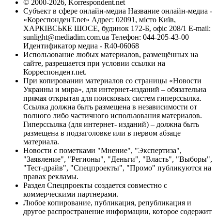
© 2000-2026, Korrespondent.net
Субъект в сфере онлайн-медиа Название онлайн-медиа -
«КореспонденТ.net» Адрес: 02091, місто Київ,
ХАРКІВСЬКЕ ШОСЕ, будинок 172-Б, офіс 208/1 E-mail:
sunlight@mediadim.com.ua
Телефон: 044-205-43-00
Идентификатор медиа - R40-06068
Использование любых материалов, размещённых на
сайте, разрешается при условии ссылки на
Корреспондент.net.
При копировании материалов со страницы «Новости
Украины и мира», для интернет-изданий – обязательна
прямая открытая для поисковых систем гиперссылка.
Ссылка должна быть размещена в независимости от
полного либо частичного использования материалов.
Гиперссылка (для интернет- изданий) – должна быть
размещена в подзаголовке или в первом абзаце
материала.
Новости с пометками "Мнение", "Экспертиза",
"Заявление", "Регионы", "Деньги", "Власть", "Выборы",
"Тест-драйв", "Спецпроекты", "Промо" публикуются на
правах рекламы.
Раздел Спецпроекты создается совместно с
коммерческими партнерами.
Любое копирование, публикация, републикация и
другое распространение информации, которое содержит