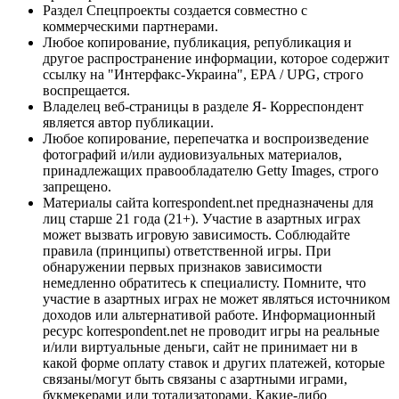
Раздел Спецпроекты создается совместно с
коммерческими партнерами.
Любое копирование, публикация, републикация и
другое распространение информации, которое содержит
ссылку на "Интерфакс-Украина", EPA / UPG, строго
воспрещается.
Владелец веб-страницы в разделе Я- Корреспондент
является автор публикации.
Любое копирование, перепечатка и воспроизведение
фотографий и/или аудиовизуальных материалов,
принадлежащих правообладателю Getty Images, строго
запрещено.
Материалы сайта korrespondent.net предназначены для
лиц старше 21 года (21+). Участие в азартных играх
может вызвать игровую зависимость. Соблюдайте
правила (принципы) ответственной игры. При
обнаружении первых признаков зависимости
немедленно обратитесь к специалисту. Помните, что
участие в азартных играх не может являться источником
доходов или альтернативой работе. Информационный
ресурс korrespondent.net не проводит игры на реальные
и/или виртуальные деньги, сайт не принимает ни в
какой форме оплату ставок и других платежей, которые
связаны/могут быть связаны с азартными играми,
букмекерами или тотализаторами. Какие-либо