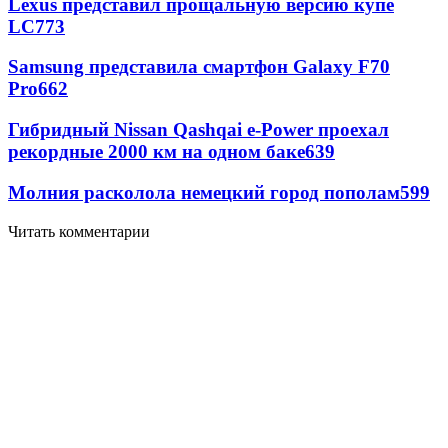
Lexus представил прощальную версию купе
LC
773
Samsung представила смартфон Galaxy F70
Pro
662
Гибридный Nissan Qashqai e-Power проехал
рекордные 2000 км на одном баке
639
Молния расколола немецкий город пополам
599
Читать комментарии