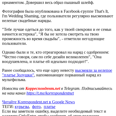
орнаментом. Довершил весь образ пышный шлейф.
Фотография была опубликована в Facebook-группе That's It,
I'm Wedding Shaming, где пользователи регулярно высмеивают
нелепые свадебные наряды.
"Тебе лучше одеться до того, как у твоей свекрови и ее семьи
начнется истерика", "Я бы не хотела смотреть на твою
промежность во время свадьбы", - отметили негодующие
пользователи.
Однако были и те, кто отреагировал на наряд с одобрением:
"Честно говоря, сам по себе дизайн великолепен", "Она
воодушевлена, и платье ей идеально подходит!".
Ранее сообщалось, что еще одну невесту
высмеяли за нелепое
"платье Золушки"
, напоминающее порванный наряд из
мультфильма.
Новости от
Корреспондент.net
в Telegram. Подписывайтесь
на наш канал
https://t.me/korrespondentnet
Читайте Korrespondent.net в Google News
ТЕГИ:
курьезы
,
фото
,
платье
Если вы заметили ошибку, выделите необходимый текст и
нажмите Ctrl+Enter, чтобы сообщить об этом редакции.