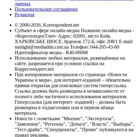
данных
Пользовательское соглашение
Редакция
© 2000-2026, Korrespondent.net
Субъект в сфере онлайн-медиа Название онлайн-медиа -
«КореспонденТ.net» Адрес: 02091, місто Київ,
ХАРКІВСЬКЕ ШОСЕ, будинок 172-Б, офіс 208/1 E-mail:
sunlight@mediadim.com.ua
Телефон: 044-205-43-00
Идентификатор медиа - R40-06068
Использование любых материалов, размещённых на
сайте, разрешается при условии ссылки на
Корреспондент.net.
При копировании материалов со страницы «Новости
Украины и мира», для интернет-изданий – обязательна
прямая открытая для поисковых систем гиперссылка.
Ссылка должна быть размещена в независимости от
полного либо частичного использования материалов.
Гиперссылка (для интернет- изданий) – должна быть
размещена в подзаголовке или в первом абзаце
материала.
Новости с пометками "Мнение", "Экспертиза",
"Заявление", "Регионы", "Деньги", "Власть", "Выборы",
"Тест-драйв", "Спецпроекты", "Промо" публикуются на
правах рекламы.