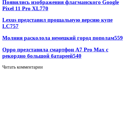
Появились изображения флагманского Google
Pixel 11 Pro XL
770
Lexus представил прощальную версию купе
LC
757
Молния расколола немецкий город пополам
559
Oppo представила смартфон A7 Pro Max с
рекордно большой батареей
540
Читать комментарии