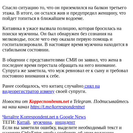
Спасло ситуацию то, что он приземлился на балкон третьего
этажа. В итоге, он остался жив и предупредил женщину, что
пойдет топиться в ближайшем водоеме.
Китаянка в ужасе вызвала полицию, которая бросилась на
поиски мужчины. Он был обнаружен без сознания на
мелководье, после чего ему оказали первую помощь и
госпитализировали. В настоящее время мужчина находится в
стабильном состоянии.
В общении с представителями СМИ он заявил, что жена в
последнее время перестала обращать на него внимание.
Супруга же заметила, что муж ревновал ее к сыну и требовал
постоянно внимания к себе.
Ранее сообщалось, что китаец случайно
снял на
видеорегистратор измену
своей супруги.
Новости от
Корреспондент.net
в Telegram. Подписывайтесь
на наш канал
https://t.me/korrespondentnet
Читайте Korrespondent.net в Google News
ТЕГИ:
Китай
,
мужчина
,
инцидент
Если вы заметили ошибку, выделите необходимый текст и
нажмите Ctrl+Enter, чтобы сообщить об этом редакции.