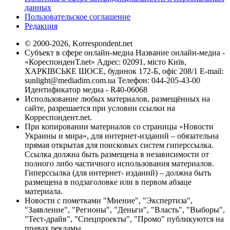
данных
Пользовательское соглашение
Редакция
© 2000-2026, Korrespondent.net
Субъект в сфере онлайн-медиа Название онлайн-медиа -
«КореспонденТ.net» Адрес: 02091, місто Київ,
ХАРКІВСЬКЕ ШОСЕ, будинок 172-Б, офіс 208/1 E-mail:
sunlight@mediadim.com.ua
Телефон: 044-205-43-00
Идентификатор медиа - R40-06068
Использование любых материалов, размещённых на
сайте, разрешается при условии ссылки на
Корреспондент.net.
При копировании материалов со страницы «Новости
Украины и мира», для интернет-изданий – обязательна
прямая открытая для поисковых систем гиперссылка.
Ссылка должна быть размещена в независимости от
полного либо частичного использования материалов.
Гиперссылка (для интернет- изданий) – должна быть
размещена в подзаголовке или в первом абзаце
материала.
Новости с пометками "Мнение", "Экспертиза",
"Заявление", "Регионы", "Деньги", "Власть", "Выборы",
"Тест-драйв", "Спецпроекты", "Промо" публикуются на
правах рекламы.