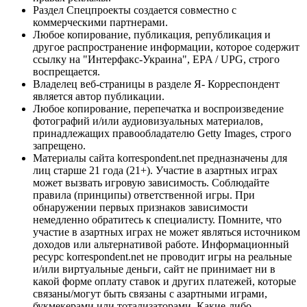
Раздел Спецпроекты создается совместно с
коммерческими партнерами.
Любое копирование, публикация, републикация и
другое распространение информации, которое содержит
ссылку на "Интерфакс-Украина", EPA / UPG, строго
воспрещается.
Владелец веб-страницы в разделе Я- Корреспондент
является автор публикации.
Любое копирование, перепечатка и воспроизведение
фотографий и/или аудиовизуальных материалов,
принадлежащих правообладателю Getty Images, строго
запрещено.
Материалы сайта korrespondent.net предназначены для
лиц старше 21 года (21+). Участие в азартных играх
может вызвать игровую зависимость. Соблюдайте
правила (принципы) ответственной игры. При
обнаружении первых признаков зависимости
немедленно обратитесь к специалисту. Помните, что
участие в азартных играх не может являться источником
доходов или альтернативой работе. Информационный
ресурс korrespondent.net не проводит игры на реальные
и/или виртуальные деньги, сайт не принимает ни в
какой форме оплату ставок и других платежей, которые
связаны/могут быть связаны с азартными играми,
букмекерами или тотализаторами. Какие-либо