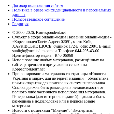
Договор пользования сайтом
Политика в сфере конфиденциальности и персональных
данных
Пользовательское соглашение
Редакция
© 2000-2026, Korrespondent.net
Субъект в сфере онлайн-медиа Название онлайн-медиа -
«КореспонденТ.net» Адрес: 02091, місто Київ,
ХАРКІВСЬКЕ ШОСЕ, будинок 172-Б, офіс 208/1 E-mail:
sunlight@mediadim.com.ua
Телефон: 044-205-43-00
Идентификатор медиа - R40-06068
Использование любых материалов, размещённых на
сайте, разрешается при условии ссылки на
Корреспондент.net.
При копировании материалов со страницы «Новости
Украины и мира», для интернет-изданий – обязательна
прямая открытая для поисковых систем гиперссылка.
Ссылка должна быть размещена в независимости от
полного либо частичного использования материалов.
Гиперссылка (для интернет- изданий) – должна быть
размещена в подзаголовке или в первом абзаце
материала.
Новости с пометками "Мнение", "Экспертиза",