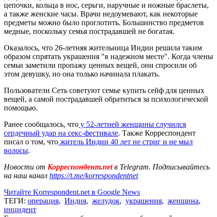
цепочки, кольца в нос, серьги, наручные и ножные браслеты,
а также женские часы. Врачи недоумевают, как некоторые
предметы можно было проглотить. Большинство предметов
медные, поскольку семья пострадавшей не богатая.
Оказалось, что 26-летняя жительница Индии решила таким
образом спрятать украшения "в надежном месте". Когда члены
семьи заметили пропажу ценных вещей, они спросили об
этом девушку, но она только начинала плакать.
Пользователи Сеть советуют семье купить сейф для ценных
вещей, а самой пострадавшей обратиться за психологической
помощью.
Ранее сообщалось, что
у 52-летней женщины случился
сердечный удар на секс-фестивале
. Также Корреспондент
писал о том, что
житель Индии 40 лет не стриг и не мыл
волосы
.
Новости от
Корреспондент.net
в Telegram. Подписывайтесь
на наш канал
https://t.me/korrespondentnet
Читайте Korrespondent.net в Google News
ТЕГИ:
операция
,
Индия
,
желудок
,
украшения
,
женщина
,
инцидент