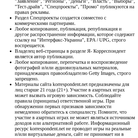
"Заявление", "Регионы", "Деньги", "Власть", "Выборы",
"Тест-драйв", "Спецпроекты", "Промо" публикуются на
правах рекламы.
Раздел Спецпроекты создается совместно с
коммерческими партнерами.
Любое копирование, публикация, републикация и
другое распространение информации, которое содержит
ссылку на "Интерфакс-Украина", EPA / UPG, строго
воспрещается.
Владелец веб-страницы в разделе Я- Корреспондент
является автор публикации.
Любое копирование, перепечатка и воспроизведение
фотографий и/или аудиовизуальных материалов,
принадлежащих правообладателю Getty Images, строго
запрещено.
Материалы сайта korrespondent.net предназначены для
лиц старше 21 года (21+). Участие в азартных играх
может вызвать игровую зависимость. Соблюдайте
правила (принципы) ответственной игры. При
обнаружении первых признаков зависимости
немедленно обратитесь к специалисту. Помните, что
участие в азартных играх не может являться источником
доходов или альтернативой работе. Информационный
ресурс korrespondent.net не проводит игры на реальные
и/или виртуальные деньги, сайт не принимает ни в