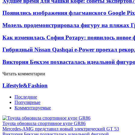
Худшее время для чашки кофе: советы экспертов
7
Появились изображения флагманского Google Pixe
Модель продемонстрировала фигуру на пляжах Г
Как изменилась София Ротару: появилось новое ф
Гибридный Nissan Qashqai e-Power проехал рекор
Виктория Бекхэм похвасталась идеальной фигур
Читать комментарии
Lifestyle&Fashion
Последние
Популярные
Комментируемые
Toyota обновила спортивное купе GR86
Mercedes-AMG представил новый электрический GT 53
Виктория Бекхэм похвасталась идеальной фигурой