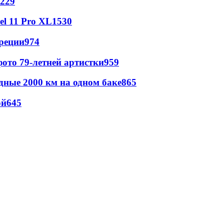
229
l 11 Pro XL
1530
реции
974
ото 79-летней артистки
959
дные 2000 км на одном баке
865
ой
645