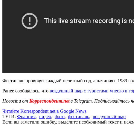
Фестиваль проводят каждый нечетный год, а начиная с 1989 го
Ранее сообщалось, что
воздушный шар с туристами унесло в го
Новости от
Корреспондент.net
в Telegram. Подписывайтесь н
Читайте Korrespondent.net в Google News
ТЕГИ:
Франция
,
видео
,
фото
,
фестиваль
,
воздушный шар
Если вы заметили ошибку, выделите необходимый текст и нажми