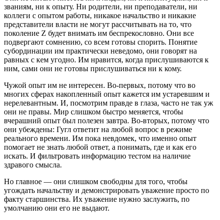
званиям, ни к опыту. Ни родители, ни преподаватели, ни
коллеги с опытом работы, никакое начальство и никакие
представители власти не могут рассчитывать на то, что
поколение Z будет внимать им беспрекословно. Они все
подвергают сомнению, со всем готовы спорить. Понятие
субординации им практически неведомо, они говорят на
равных с кем угодно. Им нравится, когда прислушиваются к
ним, сами они не готовы прислушиваться ни к кому.
Чужой опыт им не интересен. Во-первых, потому что во
многих сферах накопленный опыт кажется им устаревшим и
нерелевантным. И, посмотрим правде в глаза, часто не так уж
они не правы. Мир слишком быстро меняется, чтобы
вчерашний опыт был полезен завтра. Во-вторых, потому что
они убеждены: Гугл ответит на любой вопрос в режиме
реального времени. Им пока невдомек, что именно опыт
помогает не знать любой ответ, а понимать, где и как его
искать. И фильтровать информацию тестом на наличие
здравого смысла.
Но главное — они слишком свободны для того, чтобы
угождать начальству и демонстрировать уважение просто по
факту старшинства. Их уважение нужно заслужить, по
умолчанию они его не выдают.