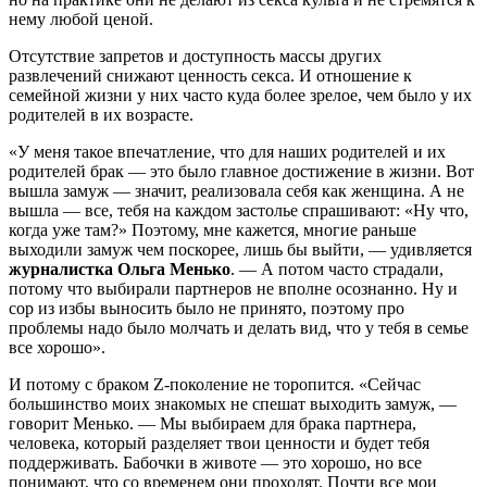
нему любой ценой.
Отсутствие запретов и доступность массы других
развлечений снижают ценность секса. И отношение к
семейной жизни у них часто куда более зрелое, чем было у их
родителей в их возрасте.
«У меня такое впечатление, что для наших родителей и их
родителей брак — это было главное достижение в жизни. Вот
вышла замуж — значит, реализовала себя как женщина. А не
вышла — все, тебя на каждом застолье спрашивают: «Ну что,
когда уже там?» Поэтому, мне кажется, многие раньше
выходили замуж чем поскорее, лишь бы выйти, — удивляется
журналистка
Ольга Менько
. — А потом часто страдали,
потому что выбирали партнеров не вполне осознанно. Ну и
сор из избы выносить было не принято, поэтому про
проблемы надо было молчать и делать вид, что у тебя в семье
все хорошо».
И потому с браком Z-поколение не торопится. «Сейчас
большинство моих знакомых не спешат выходить замуж, —
говорит Менько. — Мы выбираем для брака партнера,
человека, который разделяет твои ценности и будет тебя
поддерживать. Бабочки в животе — это хорошо, но все
понимают, что со временем они проходят. Почти все мои