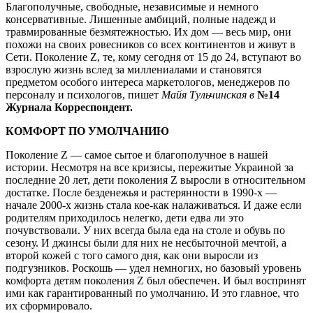
Благополучные, свободные, независимые и немного
консервативные. Лишенные амбиций, полные надежд и
травмированные безмятежностью. Их дом — весь мир, они
похожи на своих ровесников со всех континентов и живут в
Сети. Поколение Z, те, кому сегодня от 15 до 24, вступают во
взрослую жизнь вслед за миллениалами и становятся
предметом особого интереса маркетологов, менеджеров по
персоналу и психологов, пишет
Майя Тульчинская в
№14
Журнала Корреспондент.
КОМФОРТ ПО УМОЛЧАНИЮ
Поколение Z — самое сытое и благополучное в нашей
истории. Несмотря на все кризисы, пережитые Украиной за
последние 20 лет, дети поколения Z выросли в относительном
достатке. После безденежья и растерянности в 1990-х —
начале 2000-х жизнь стала кое-как налаживаться. И даже если
родителям приходилось нелегко, дети едва ли это
почувствовали. У них всегда была еда на столе и обувь по
сезону. И джинсы были для них не несбыточной мечтой, а
второй кожей с того самого дня, как они выросли из
подгузников. Роскошь — удел немногих, но базовый уровень
комфорта детям поколения Z был обеспечен. И был воспринят
ими как гарантированный по умолчанию. И это главное, что
их сформировало.