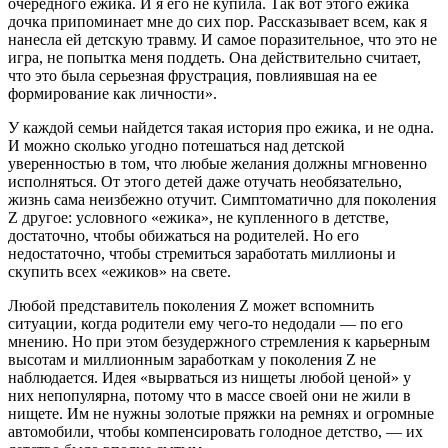
очередного ежика. И я его не купила. Так вот этого ежика
дочка припоминает мне до сих пор. Рассказывает всем, как я
нанесла ей детскую травму. И самое поразительное, что это не
игра, не попытка меня поддеть. Она действительно считает,
что это была серьезная фрустрация, повлиявшая на ее
формирование как личности».
У каждой семьи найдется такая история про ежика, и не одна.
И можно сколько угодно потешаться над детской
уверенностью в том, что любые желания должны мгновенно
исполняться. От этого детей даже отучать необязательно,
жизнь сама неизбежно отучит. Симптоматично для поколения
Z другое: условного «ежика», не купленного в детстве,
достаточно, чтобы обижаться на родителей. Но его
недостаточно, чтобы стремиться заработать миллионы и
скупить всех «ежиков» на свете.
Любой представитель поколения Z может вспомнить
ситуации, когда родители ему чего-то недодали — по его
мнению. Но при этом безудержного стремления к карьерным
высотам и миллионным заработкам у поколения Z не
наблюдается. Идея «вырваться из нищеты любой ценой» у
них непопулярна, потому что в массе своей они не жили в
нищете. Им не нужны золотые пряжки на ремнях и огромные
автомобили, чтобы компенсировать голодное детство, — их