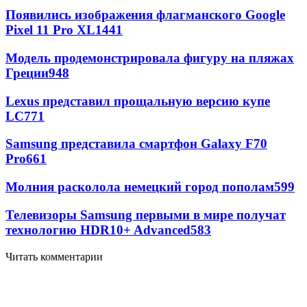
Появились изображения флагманского Google
Pixel 11 Pro XL
1441
Модель продемонстрировала фигуру на пляжах
Греции
948
Lexus представил прощальную версию купе
LC
771
Samsung представила смартфон Galaxy F70
Pro
661
Молния расколола немецкий город пополам
599
Телевизоры Samsung первыми в мире получат
технологию HDR10+ Advanced
583
Читать комментарии