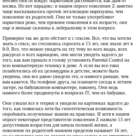
неизвестности вокруг наркотиков рассеивается, как дым от
косяка. Но вот парадокс: в нашем опросе поколение Z заметно
чаще высказывалось против легализации марихуаны, чем
поколение их родителей. Они не только употребляют
наркотики реже, чем прежние поколения в их возрасте, они
еще и меньше склонны к либерализму в этом вопросе.
Примерно так же дело обстоит и с сексом. Все, что вы хотели
знать о сексе, но стеснялись спросить в 13 лет, они знали лет в
8-9. Все, что можно увидеть на эту тему во всех видах, всех
ракурсах и всех вариациях, они могли увидеть задолго до
того, как вам пришло в голову установить Parental Control на
всю компьютерную технику в доме. А если вы все-таки
позаботились об их целомудрии в детстве, можете быть
уверены, они все равно увидели это, и намного раньше, чем
вам кажется. На телефоне друга, на планшете соседа в летнем
лагере, на бабушкином компьютере, наконец. Они ведь
намного более продвинуты в вопросах IT, чем их бабушки.
Они узнали все в теории и увидели на картинках задолго до
того, как появилась хотя бы гипотетическая возможность
опробовать полученные знания на практике. И хотя в нашем
опросе некоторые представители поколения Z назвали 13 лет
допустимым возрастом для начала половой жизни, а
поколение их родителей нижним пределом называет 16 лет,
но на практике они не делают из секса культа и не стремятся к