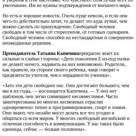
умолчанию. Им не нужны подтверждения от внешнего мира.
Но есть и хорошие новости. Охота пуще неволи, и если они
чего-то действительно хотят, то делают это куда лучше, чем
можно сделать по принуждению. Свободный человек
свободен в том числе от стереотипов, от готовых сценариев.
Свободный человек способен на нестандартные и совершенно
неожиданные решения.
Преподаватель Татьяна Капичина
прекрасно знает их
сильные и слабые стороны: «Дети поколения Z из-под палки
не делают ничего, надавить на них невозможно. Родители,
как правило, на стороне своего ребенка, чаще говорят о
предвзятости учителя, чем о нерадивости ученика».
«Зато эти дети свободнее нас. Они достигают большего, чем
мы в их годы, — восхищается Капичина. — У них нет
шаблонов, они легко совмещают несовместимое. Часто
заинтересованы во многих несмежных отраслях
одновременно: пение и программирование, спорт и химия.
Они знают, что онлайн могут делать все что угодно и
общаться со всем миром. У многих свободный английский и
отличная способность к коммуникации. У нас таких были
единицы, сейчас — больше половины».