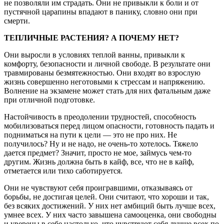
не позволяли им страдать. Они не привыкли к боли и от
пустячной царапины впадают в панику, словно они при
смерти.
ТЕПЛИЧНЫЕ РАСТЕНИЯ? А ПОЧЕМУ НЕТ?
Они выросли в условиях теплой ванны, привыкли к
комфорту, безопасности и личной свободе. В результате они
травмированы безмятежностью. Они входят во взрослую
жизнь совершенно неготовыми к стрессам и напряжению.
Волнение на экзамене может стать для них фатальным даже
при отличной подготовке.
Настойчивость в преодолении трудностей, способность
мобилизоваться перед лицом опасности, готовность падать и
подниматься на пути к цели — это не про них. Не
получилось? Ну и не надо, не очень-то хотелось. Тяжело
дается предмет? Значит, просто не мое, займусь чем-то
другим. Жизнь должна быть в кайф, все, что не в кайф,
отметается или тихо саботируется.
Они не чувствуют себя проигравшими, отказываясь от
борьбы, не достигая целей. Они считают, что хороши и так,
без всяких достижений. У них нет амбиций быть лучше всех,
умнее всех. У них часто завышена самооценка, они свободны
и уверены в себе настолько, что чувствуют себя лучше всех по