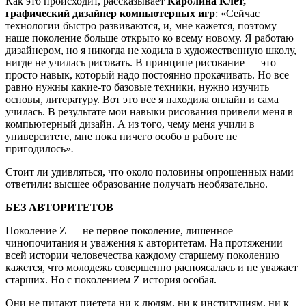
Как это происходит, рассказывает
Каролина Клет,
графический дизайнер компьютерных игр
: «Сейчас
технологии быстро развиваются, и, мне кажется, поэтому
наше поколение больше открыто ко всему новому. Я работаю
дизайнером, но я никогда не ходила в художественную школу,
нигде не училась рисовать. В принципе рисование — это
просто навык, который надо постоянно прокачивать. Но все
равно нужны какие-то базовые техники, нужно изучить
основы, литературу. Вот это все я находила онлайн и сама
училась. В результате мои навыки рисования привели меня в
компьютерный дизайн. А из того, чему меня учили в
университете, мне пока ничего особо в работе не
пригодилось»
.
Стоит ли удивляться, что около половины опрошенных нами
ответили: высшее образование получать необязательно.
БЕЗ АВТОРИТЕТОВ
Поколение Z — не первое поколение, лишенное
чинопочитания и уважения к авторитетам. На протяжении
всей истории человечества каждому старшему поколению
кажется, что молодежь совершенно распоясалась и не уважает
старших. Но с поколением Z история особая.
Они не питают пиетета ни к людям, ни к институциям, ни к