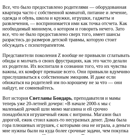
Все, что было предоставлено родителями — оборудованная
квартира часто с собственной комнатой, питание и лечение,
одежда и обувь, школа и кружки, игрушки, гаджеты и
развлечения, — воспринимается ими как точка отсчета. Как
необходимый минимум, о котором и говорить нечего. Зато
все, что не было предоставлено сверх того, имеет шансы
разрастись до размеров детской травмы, которую стоит
обсуждать с психотерапевтом.
Представители поколения Z вообще не привыкли сглатывать
обиды и молчать о своих фрустрациях, как это часто делали
их родители. Их воспитали в сознании того, что их чувства
важны, их комфорт превыше всего. Они привыкли вдумчиво
прислушиваться к собственным эмоциям. И даже если
обижаться на родителей им по-хорошему не за что — они
найдут, не сомневайтесь.
Вот история
Светланы Бондарь
, преподавателя и мамы
теперь уже 20-летней дочери: «В начале 2000-х мы с
маленькой дочкой шли мимо магазина и ей срочно
понадобился игрушечный ежик с витрины. Магазин был
дорогой, ежик стоил каких-то несуразных денег. Дома была
гора плюшевых игрушек, с которыми она не играла, а деньги
мне нужны были на куда более срочные задачи, чем покупка