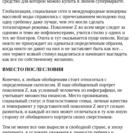
средство для которой можно купить в любом супермаркете.
Глобализация, социальные сети и международные концерны
массовой моды справились с причесыванием молодежи под
одну гребенку даже лучше, чем это могли сделать
тоталитарные режимы. Поколение Z во всем мире следит за
одними и теми же инфлюенсерами, учится стилю у одних и
тех же блогеров. Охота и тут оказывается пуще неволи. Когда
никто не принуждает их одеваться определенным образом,
когда никто не давит на них и не заставляет быть как все…
они теряют всякий стимул выделяться и начинают выглядеть
как все по собственному желанию.
ВМЕСТО ПОСЛЕСЛОВИЯ
Конечно, к любым обобщениям стоит относиться с
определенным скепсисом. И наш обобщенный портрет
поколения Z, как условный человечек из инфографики, не
учитывает множества нюансов. Место проживания,
социальный статус и благосостояние семьи, личные качества
и темперамент у представителей поколения Z могут сильно
разниться, и каждый из них может отличаться в ту или иную
сторону от обобщенного портрета своих сверстников.
Тем не менее все они выросли в свободной стране, в эпоху
интернета, в условиях уважения к личности ребенка и