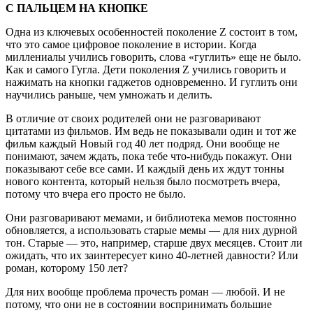
С ПАЛЬЦЕМ НА КНОПКЕ
Одна из ключевых особенностей поколение Z состоит в том,
что это самое цифровое поколение в истории. Когда
миллениалы учились говорить, слова «гуглить» еще не было.
Как и самого Гугла. Дети поколения Z учились говорить и
нажимать на кнопки гаджетов одновременно. И гуглить они
научились раньше, чем умножать и делить.
В отличие от своих родителей они не разговаривают
цитатами из фильмов. Им ведь не показывали один и тот же
фильм каждый Новый год 40 лет подряд. Они вообще не
понимают, зачем ждать, пока тебе что-нибудь покажут. Они
показывают себе все сами. И каждый день их ждут тонны
нового контента, который нельзя было посмотреть вчера,
потому что вчера его просто не было.
Они разговаривают мемами, и библиотека мемов постоянно
обновляется, а использовать старые мемы — для них дурной
тон. Старые — это, например, старше двух месяцев. Стоит ли
ожидать, что их заинтересует кино 40-летней давности? Или
роман, которому 150 лет?
Для них вообще проблема прочесть роман — любой. И не
потому, что они не в состоянии воспринимать большие