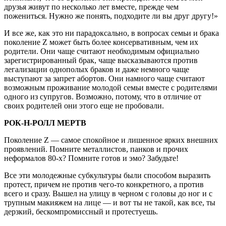
друзья живут по несколько лет вместе, прежде чем
пожениться. Нужно же понять, подходите ли вы друг другу!»
И все же, как это ни парадоксально, в вопросах семьи и брака
поколение Z может быть более консервативным, чем их
родители. Они чаще считают необходимым официально
зарегистрированный брак, чаще высказываются против
легализации однополых браков и даже немного чаще
выступают за запрет абортов. Они намного чаще считают
возможным проживание молодой семьи вместе с родителями
одного из супругов. Возможно, потому, что в отличие от
своих родителей они этого еще не пробовали.
РОК-Н-РОЛЛ МЕРТВ
Поколение Z — самое спокойное и лишенное ярких внешних
проявлений. Помните металлистов, панков и прочих
неформалов 80-х? Помните готов и эмо? Забудьте!
Все эти молодежные субкультуры были способом выразить
протест, причем не против чего-то конкретного, а против
всего и сразу. Вышел на улицу в черном с головы до ног и с
трупным макияжем на лице — и вот ты не такой, как все, ты
дерзкий, бескомпромиссный и протестуешь.