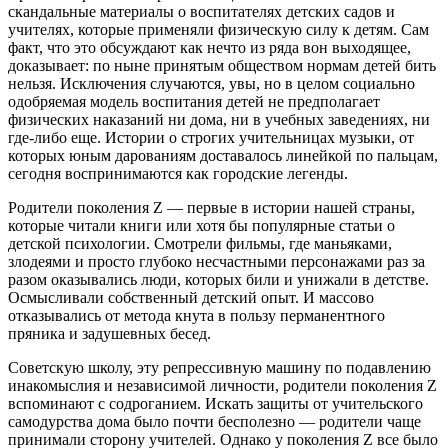
скандальные материалы о воспитателях детских садов и
учителях, которые применяли физическую силу к детям. Сам
факт, что это обсуждают как нечто из ряда вон выходящее,
доказывает: по ныне принятым обществом нормам детей бить
нельзя. Исключения случаются, увы, но в целом социально
одобряемая модель воспитания детей не предполагает
физических наказаний ни дома, ни в учебных заведениях, ни
где-либо еще. Истории о строгих учительницах музыки, от
которых юным дарованиям доставалось линейкой по пальцам,
сегодня воспринимаются как городские легенды.
Родители поколения Z — первые в истории нашей страны,
которые читали книги или хотя бы популярные статьи о
детской психологии. Смотрели фильмы, где маньяками,
злодеями и просто глубоко несчастными персонажами раз за
разом оказывались люди, которых били и унижали в детстве.
Осмысливали собственный детский опыт. И массово
отказывались от метода кнута в пользу перманентного
пряника и задушевных бесед.
Советскую школу, эту репрессивную машину по подавлению
инакомыслия и независимой личности, родители поколения Z
вспоминают с содроганием. Искать защиты от учительского
самодурства дома было почти бесполезно — родители чаще
принимали сторону учителей. Однако у поколения Z все было