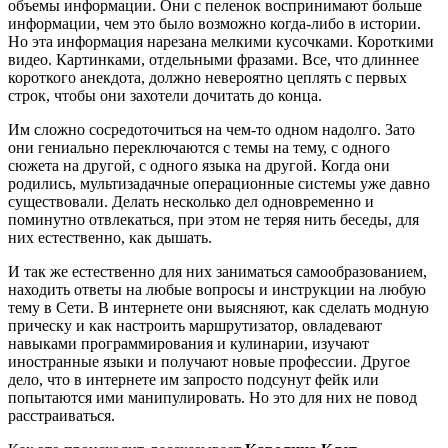
объемы информации. Они с пеленок воспринимают больше
информации, чем это было возможно когда-либо в истории.
Но эта информация нарезана мелкими кусочками. Короткими
видео. Картинками, отдельными фразами. Все, что длиннее
короткого анекдота, должно невероятно цеплять с первых
строк, чтобы они захотели дочитать до конца.
Им сложно сосредоточиться на чем-то одном надолго. Зато
они гениально переключаются с темы на тему, с одного
сюжета на другой, с одного языка на другой. Когда они
родились, мультизадачные операционные системы уже давно
существовали. Делать несколько дел одновременно и
поминутно отвлекаться, при этом не теряя нить беседы, для
них естественно, как дышать.
И так же естественно для них заниматься самообразованием,
находить ответы на любые вопросы и инструкции на любую
тему в Сети. В интернете они выясняют, как сделать модную
прическу и как настроить маршрутизатор, овладевают
навыками программирования и кулинарии, изучают
иностранные языки и получают новые профессии. Другое
дело, что в интернете им запросто подсунут фейк или
попытаются ими манипулировать. Но это для них не повод
расстраиваться.