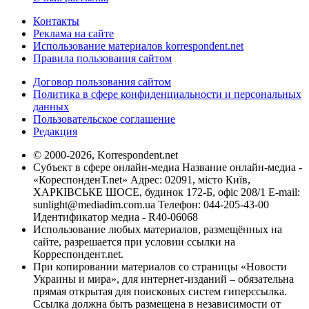
Контакты
Реклама на сайте
Использование материалов korrespondent.net
Правила пользования сайтом
Договор пользования сайтом
Политика в сфере конфиденциальности и персональных
данных
Пользовательское соглашение
Редакция
© 2000-2026, Korrespondent.net
Субъект в сфере онлайн-медиа Название онлайн-медиа -
«КореспонденТ.net» Адрес: 02091, місто Київ,
ХАРКІВСЬКЕ ШОСЕ, будинок 172-Б, офіс 208/1 E-mail:
sunlight@mediadim.com.ua
Телефон: 044-205-43-00
Идентификатор медиа - R40-06068
Использование любых материалов, размещённых на
сайте, разрешается при условии ссылки на
Корреспондент.net.
При копировании материалов со страницы «Новости
Украины и мира», для интернет-изданий – обязательна
прямая открытая для поисковых систем гиперссылка.
Ссылка должна быть размещена в независимости от