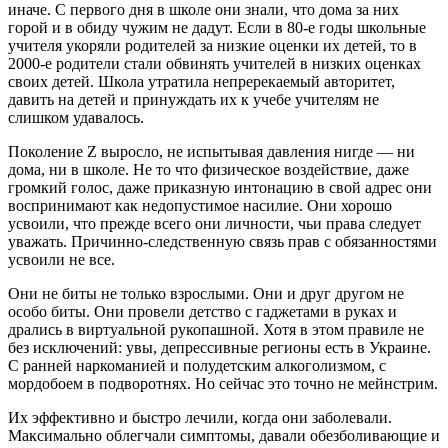
иначе. С первого дня в школе они знали, что дома за них
горой и в обиду чужим не дадут. Если в 80-е годы школьные
учителя укоряли родителей за низкие оценки их детей, то в
2000-е родители стали обвинять учителей в низких оценках
своих детей. Школа утратила непререкаемый авторитет,
давить на детей и принуждать их к учебе учителям не
слишком удавалось.
Поколение Z выросло, не испытывая давления нигде — ни
дома, ни в школе. Не то что физическое воздействие, даже
громкий голос, даже приказную интонацию в свой адрес они
воспринимают как недопустимое насилие. Они хорошо
усвоили, что прежде всего они личности, чьи права следует
уважать. Причинно-следственную связь прав с обязанностями
усвоили не все.
Они не биты не только взрослыми. Они и друг другом не
особо биты. Они провели детство с гаджетами в руках и
дрались в виртуальной рукопашной. Хотя в этом правиле не
без исключений: увы, депрессивные регионы есть в Украине.
С ранней наркоманией и полудетским алкоголизмом, с
мордобоем в подворотнях. Но сейчас это точно не мейнстрим.
Их эффективно и быстро лечили, когда они заболевали.
Максимально облегчали симптомы, давали обезболивающие и