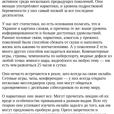
активное среди нескольких предыдущих поколений. Они
меньше употребляют наркотики, и уровень подростковой
беременности у них самый низкий за все последние
десятилетия.
У нас нет статистики, но есть основания полагать, что в
Украине и картина схожая, и причины те же: выше уровень
информированности и больше доступных удовольствий.
Ранние половые связи, наркотики, алкоголь у прежних
поколений были способом сбежать от скуки и наполнить
жизнь хоть какими-то впечатлениями. А у поколения Z есть
много других способов насладиться жизнью. Компьютерные
игры, стримы, чемпионаты по киберспорту, модные дефиле из
любой точки земного шара, видеоблоги на любую тему — им
есть чем развлечься 25 часов в сутки.
Они нечасто встречаются в реале, зато всегда на связи онлайн.
Сетевые игры, чаты, конференции — у них всегда открыто
несколько мессенджеров сразу, они могут общаться
одновременно с десятками собеседников по всему миру.
О наркотиках они знают все. Могут прочитать лекцию об их
вреде и особенностях привыкания к разным видам. Всю эту
теорию они успевают изучить онлайн задолго до того, как им
могут предложить пробную дозу. Ореол запретности и