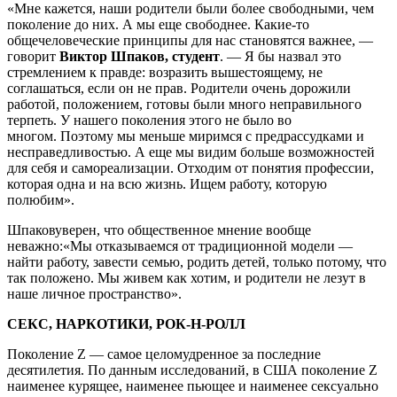
«Мне кажется, наши родители были более свободными, чем
поколение до них. А мы еще свободнее. Какие-то
общечеловеческие принципы для нас становятся важнее, —
говорит
Виктор Шпаков, студент
. — Я бы назвал это
стремлением к правде: возразить вышестоящему, не
соглашаться, если он не прав. Родители очень дорожили
работой, положением, готовы были много неправильного
терпеть. У нашего поколения этого не было во
многом. Поэтому мы меньше миримся с предрассудками и
несправедливостью. А еще мы видим больше возможностей
для себя и самореализации. Отходим от понятия профессии,
которая одна и на всю жизнь. Ищем работу, которую
полюбим».
Шпаковуверен, что общественное мнение вообще
неважно:«Мы отказываемся от традиционной модели —
найти работу, завести семью, родить детей, только потому, что
так положено. Мы живем как хотим, и родители не лезут в
наше личное пространство».
СЕКС, НАРКОТИКИ, РОК-Н-РОЛЛ
Поколение Z — самое целомудренное за последние
десятилетия. По данным исследований, в США поколение Z
наименее курящее, наименее пьющее и наименее сексуально