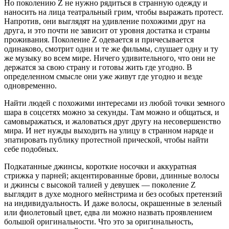
Но поколению Z не нужно рядиться в странную одежду и
наносить на лица театральный грим, чтобы выражать протест.
Напротив, они выглядят на удивление похожими друг на
друга, и это почти не зависит от уровня достатка и страны
проживания. Поколение Z одевается и причесывается
одинаково, смотрит одни и те же фильмы, слушает одну и ту
же музыку во всем мире. Ничего удивительного, что они не
держатся за свою страну и готовы жить где угодно. В
определенном смысле они уже живут где угодно и везде
одновременно.
Найти людей с похожими интересами из любой точки земного
шара в соцсетях можно за секунды. Там можно и общаться, и
самовыражаться, и жаловаться друг другу на несовершенство
мира. И нет нужды выходить на улицу в странном наряде и
эпатировать публику протестной прической, чтобы найти
себе подобных.
Подкатанные джинсы, короткие носочки и аккуратная
стрижка у парней; акцентированные брови, длинные волосы
и джинсы с высокой талией у девушек — поколение Z
выглядит в духе модного мейнстрима и без особых претензий
на индивидуальность. И даже волосы, окрашенные в зеленый
или фиолетовый цвет, едва ли можно назвать проявлением
большой оригинальности. Что это за оригинальность,