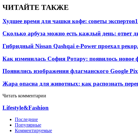
ЧИТАЙТЕ ТАКЖЕ
Худшее время для чашки кофе: советы экспертов
1
Сколько арбуза можно есть каждый день: ответ д
Гибридный Nissan Qashqai e-Power проехал рекор
Как изменилась София Ротару: появилось новое ф
Появились изображения флагманского Google Pixe
Жара опасна для животных: как распознать пере
Читать комментарии
Lifestyle&Fashion
Последние
Популярные
Комментируемые