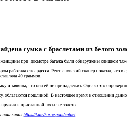
йдена сумка с браслетами из белого зол
 У женщины при досмотре багажа были обнаружены слишком тяж
ом работала стюардесса. Рентгеновский сканер показал, что в 
ставляла 40 граммов.
ку и заявила, что она ей не принадлежит. Однако это опровергл
у, облагаются пошлиной. В настоящее время в отношении данного
бнаружил в присланной посылке золото.
а наш канал
https://t.me/korrespondentnet