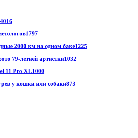
4016
иетологов
1797
дные 2000 км на одном баке
1225
ото 79-летней артистки
1032
l 11 Pro XL
1000
грев у кошки или собаки
873