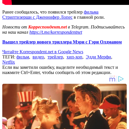
Ранее сообщалось, что появился трейлер
фильма
Стриптизерши с Дженнифер Лопес
в главной роли.
Новости от
Корреспондент.net
в Telegram. Подписывайтесь
на наш канал
https://t.me/korrespondentnet
Вышел трейлер нового триллера Мэри с Гэри Олдманом
Читайте Korrespondent.net в Google News
ТЕГИ:
фильм
,
видео
,
трейлер
,
хип-хоп
,
Эдди Мерфи
,
Netflix
Если вы заметили ошибку, выделите необходимый текст и
нажмите Ctrl+Enter, чтобы сообщить об этом редакции.