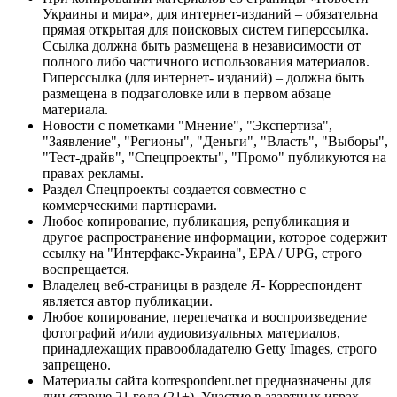
Украины и мира», для интернет-изданий – обязательна
прямая открытая для поисковых систем гиперссылка.
Ссылка должна быть размещена в независимости от
полного либо частичного использования материалов.
Гиперссылка (для интернет- изданий) – должна быть
размещена в подзаголовке или в первом абзаце
материала.
Новости с пометками "Мнение", "Экспертиза",
"Заявление", "Регионы", "Деньги", "Власть", "Выборы",
"Тест-драйв", "Спецпроекты", "Промо" публикуются на
правах рекламы.
Раздел Спецпроекты создается совместно с
коммерческими партнерами.
Любое копирование, публикация, републикация и
другое распространение информации, которое содержит
ссылку на "Интерфакс-Украина", EPA / UPG, строго
воспрещается.
Владелец веб-страницы в разделе Я- Корреспондент
является автор публикации.
Любое копирование, перепечатка и воспроизведение
фотографий и/или аудиовизуальных материалов,
принадлежащих правообладателю Getty Images, строго
запрещено.
Материалы сайта korrespondent.net предназначены для
лиц старше 21 года (21+). Участие в азартных играх