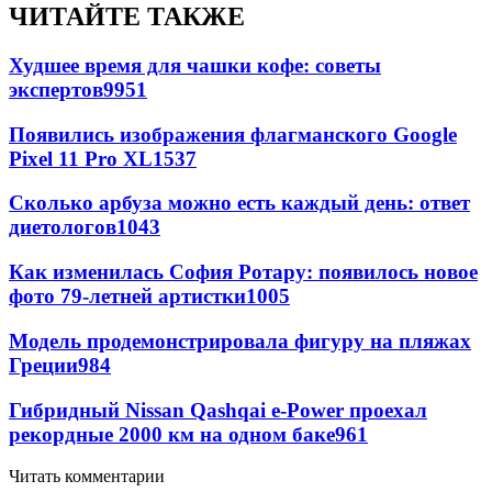
ЧИТАЙТЕ ТАКЖЕ
Худшее время для чашки кофе: советы
экспертов
9951
Появились изображения флагманского Google
Pixel 11 Pro XL
1537
Сколько арбуза можно есть каждый день: ответ
диетологов
1043
Как изменилась София Ротару: появилось новое
фото 79-летней артистки
1005
Модель продемонстрировала фигуру на пляжах
Греции
984
Гибридный Nissan Qashqai e-Power проехал
рекордные 2000 км на одном баке
961
Читать комментарии