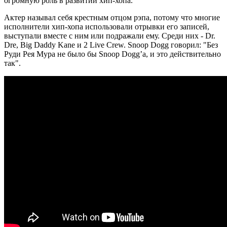
огромную роль в развитии хип-хопа.
Актер называл себя крестным отцом рэпа, потому что многие
исполнители хип-хопа использовали отрывки его записей,
выступали вместе с ним или подражали ему. Среди них - Dr.
Dre, Big Daddy Kane и 2 Live Crew. Snoop Dogg говорил: "Без
Руди Рея Мура не было бы Snoop Dogg’а, и это действительно
так".