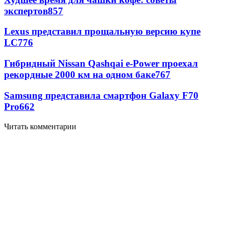
экспертов
857
Lexus представил прощальную версию купе
LC
776
Гибридный Nissan Qashqai e-Power проехал
рекордные 2000 км на одном баке
767
Samsung представила смартфон Galaxy F70
Pro
662
Читать комментарии