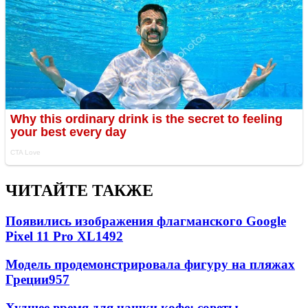
ЧИТАЙТЕ ТАКЖЕ
Появились изображения флагманского Google
Pixel 11 Pro XL
1492
Модель продемонстрировала фигуру на пляжах
Греции
957
Худшее время для чашки кофе: советы