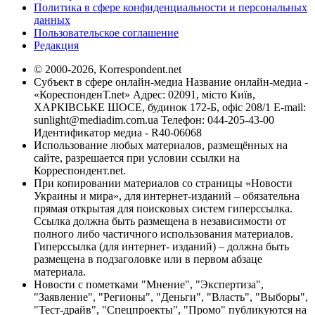
Политика в сфере конфиденциальности и персональных
данных
Пользовательское соглашение
Редакция
© 2000-2026, Korrespondent.net
Субъект в сфере онлайн-медиа Название онлайн-медиа -
«КореспонденТ.net» Адрес: 02091, місто Київ,
ХАРКІВСЬКЕ ШОСЕ, будинок 172-Б, офіс 208/1 E-mail:
sunlight@mediadim.com.ua
Телефон: 044-205-43-00
Идентификатор медиа - R40-06068
Использование любых материалов, размещённых на
сайте, разрешается при условии ссылки на
Корреспондент.net.
При копировании материалов со страницы «Новости
Украины и мира», для интернет-изданий – обязательна
прямая открытая для поисковых систем гиперссылка.
Ссылка должна быть размещена в независимости от
полного либо частичного использования материалов.
Гиперссылка (для интернет- изданий) – должна быть
размещена в подзаголовке или в первом абзаце
материала.
Новости с пометками "Мнение", "Экспертиза",
"Заявление", "Регионы", "Деньги", "Власть", "Выборы",
"Тест-драйв", "Спецпроекты", "Промо" публикуются на