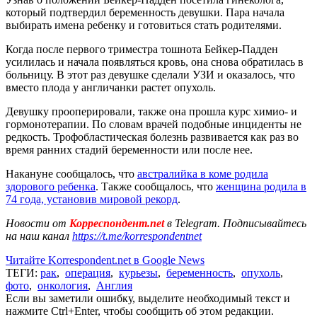
который подтвердил беременность девушки. Пара начала
выбирать имена ребенку и готовиться стать родителями.
Когда после первого триместра тошнота Бейкер-Падден
усилилась и начала появляться кровь, она снова обратилась в
больницу. В этот раз девушке сделали УЗИ и оказалось, что
вместо плода у англичанки растет опухоль.
Девушку прооперировали, также она прошла курс химио- и
гормонотерапии. По словам врачей подобные инциденты не
редкость. Трофобластическая болезнь развивается как раз во
время ранних стадий беременности или после нее.
Накануне сообщалось, что
австралийка в коме родила
здорового ребенка
. Также сообщалось, что
женщина родила в
74 года, установив мировой рекорд
.
Новости от
Корреспондент.net
в Telegram. Подписывайтесь
на наш канал
https://t.me/korrespondentnet
Читайте Korrespondent.net в Google News
ТЕГИ:
рак
,
операция
,
курьезы
,
беременность
,
опухоль
,
фото
,
онкология
,
Англия
Если вы заметили ошибку, выделите необходимый текст и
нажмите Ctrl+Enter, чтобы сообщить об этом редакции.