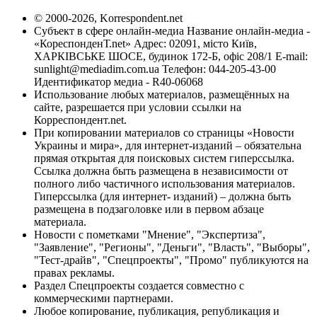
© 2000-2026, Korrespondent.net
Субъект в сфере онлайн-медиа Название онлайн-медиа -
«КореспонденТ.net» Адрес: 02091, місто Київ,
ХАРКІВСЬКЕ ШОСЕ, будинок 172-Б, офіс 208/1 E-mail:
sunlight@mediadim.com.ua
Телефон: 044-205-43-00
Идентификатор медиа - R40-06068
Использование любых материалов, размещённых на
сайте, разрешается при условии ссылки на
Корреспондент.net.
При копировании материалов со страницы «Новости
Украины и мира», для интернет-изданий – обязательна
прямая открытая для поисковых систем гиперссылка.
Ссылка должна быть размещена в независимости от
полного либо частичного использования материалов.
Гиперссылка (для интернет- изданий) – должна быть
размещена в подзаголовке или в первом абзаце
материала.
Новости с пометками "Мнение", "Экспертиза",
"Заявление", "Регионы", "Деньги", "Власть", "Выборы",
"Тест-драйв", "Спецпроекты", "Промо" публикуются на
правах рекламы.
Раздел Спецпроекты создается совместно с
коммерческими партнерами.
Любое копирование, публикация, републикация и