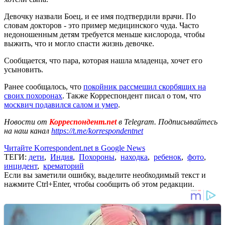
Девочку назвали Боец, и ее имя подтвердили врачи. По
словам докторов - это пример медицинского чуда. Часто
недоношенным детям требуется меньше кислорода, чтобы
выжить, что и могло спасти жизнь девочке.
Сообщается, что пара, которая нашла младенца, хочет его
усыновить.
Ранее сообщалось, что
покойник рассмешил скорбящих на
своих похоронах
. Также Корреспондент писал о том, что
москвич подавился салом и умер
.
Новости от
Корреспондент.net
в Telegram. Подписывайтесь
на наш канал
https://t.me/korrespondentnet
Читайте Korrespondent.net в Google News
ТЕГИ:
дети
,
Индия
,
Похороны
,
находка
,
ребенок
,
фото
,
инцидент
,
крематорий
Если вы заметили ошибку, выделите необходимый текст и
нажмите Ctrl+Enter, чтобы сообщить об этом редакции.