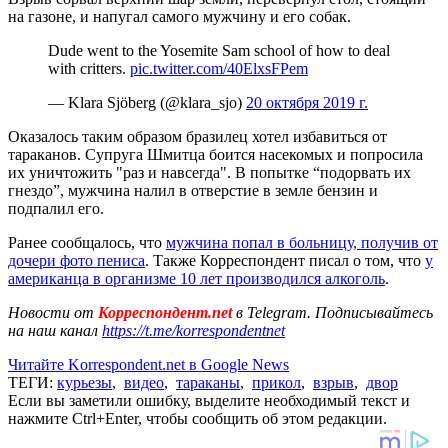
на газоне, и напугал самого мужчину и его собак.
Dude went to the Yosemite Sam school of how to deal
with critters.
pic.twitter.com/40ElxsFPem
— Klara Sjöberg (@klara_sjo)
20 октября 2019 г.
Оказалось таким образом бразилец хотел избавиться от
тараканов. Супруга Шмитца боится насекомых и попросила
их уничтожить "раз и навсегда". В попытке “подорвать их
гнездо”, мужчина налил в отверстие в земле бензин и
подпалил его.
Ранее сообщалось, что
мужчина попал в больницу, получив от
дочери фото пениса
. Также Корреспондент писал о том, что
у
американца в организме 10 лет производился алкоголь
.
Новости от
Корреспондент.net
в Telegram. Подписывайтесь
на наш канал
https://t.me/korrespondentnet
Читайте Korrespondent.net в Google News
ТЕГИ:
курьезы
,
видео
,
тараканы
,
прикол
,
взрыв
,
двор
Если вы заметили ошибку, выделите необходимый текст и
нажмите Ctrl+Enter, чтобы сообщить об этом редакции.