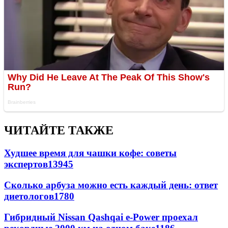
ЧИТАЙТЕ ТАКЖЕ
Худшее время для чашки кофе: советы
экспертов
13945
Сколько арбуза можно есть каждый день: ответ
диетологов
1780
Гибридный Nissan Qashqai e-Power проехал