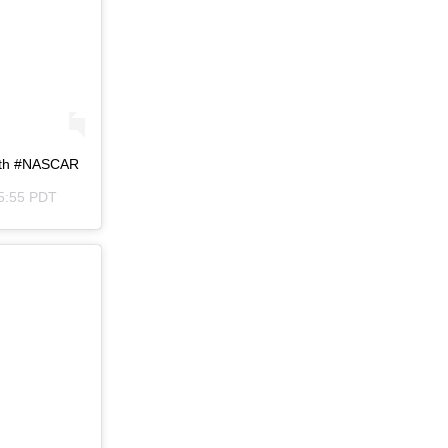
 both #NASCAR
5:55 PDT