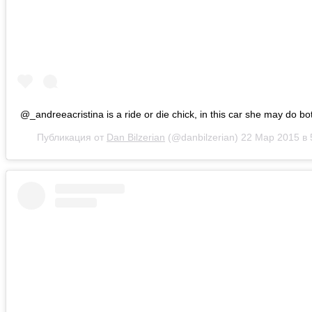
@_andreeacristina is a ride or die chick, in this car she may do
Публикация от
Dan Bilzerian
(@danbilzerian)
22 Мар 2015 в 