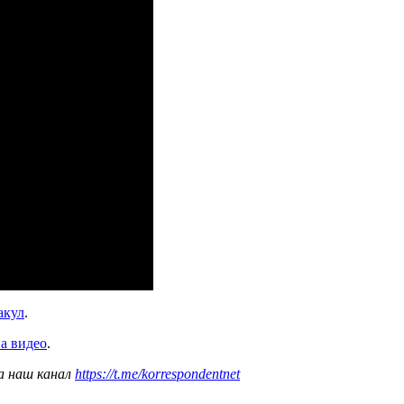
акул
.
а видео
.
а наш канал
https://t.me/korrespondentnet