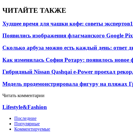
ЧИТАЙТЕ ТАКЖЕ
Худшее время для чашки кофе: советы экспертов
1
Появились изображения флагманского Google Pixe
Сколько арбуза можно есть каждый день: ответ д
Как изменилась София Ротару: появилось новое ф
Гибридный Nissan Qashqai e-Power проехал рекор
Модель продемонстрировала фигуру на пляжах Г
Читать комментарии
Lifestyle&Fashion
Последние
Популярные
Комментируемые