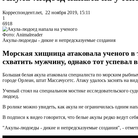
Корреспондент.net, 22 ноября 2019, 15:11
1
6918
Фото: Аnimalreader
Акулы-людоеды - дикие и непредсказуемые создания
Морская хищница атаковала ученого в т
схватить мужчину, однако тот успевал 
Большая белая акула атаковала специалиста по морским рыбны
городе Орлеан, штат Массачусетс. Атаку удалось заснять на вид
Ученый стоял на специальном мостике исследовательского судн
людоед.
В ролике можно увидеть, как акула не ограничилась одним напа
В подписи к видео говорится, что белые акулы редко ведут себ
"Акулы-людоеды - дикие и непредсказуемые создания", - отме