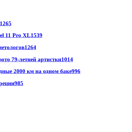
1265
l 11 Pro XL
1539
иетологов
1264
ото 79-летней артистки
1014
дные 2000 км на одном баке
996
реции
985