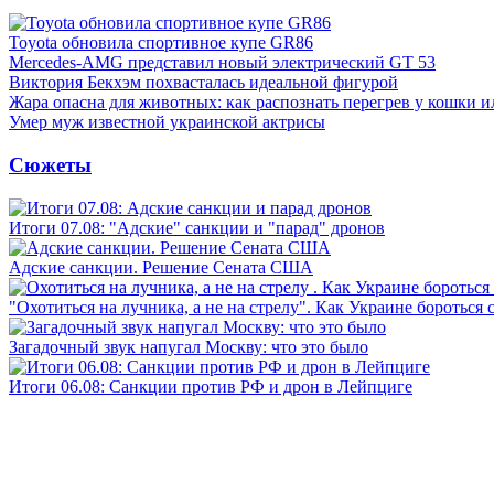
Toyota обновила спортивное купе GR86
Mercedes-AMG представил новый электрический GT 53
Виктория Бекхэм похвасталась идеальной фигурой
Жара опасна для животных: как распознать перегрев у кошки и
Умер муж известной украинской актрисы
Сюжеты
Итоги 07.08: "Адские" санкции и "парад" дронов
Адские санкции. Решение Сената США
"Охотиться на лучника, а не на стрелу". Как Украине бороться 
Загадочный звук напугал Москву: что это было
Итоги 06.08: Санкции против РФ и дрон в Лейпциге