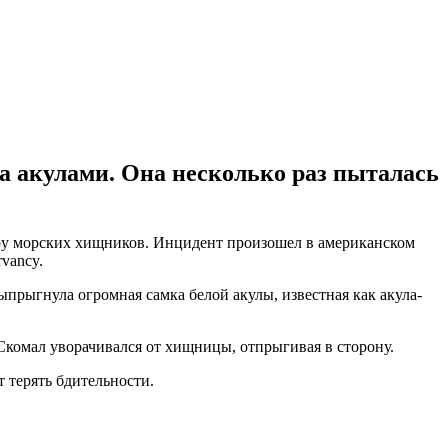
за акулами. Она несколько раз пыталась
меру морских хищников. Инцидент произошел в американском
rvancy.
ыпрыгнула огромная самка белой акулы, известная как акула-
г Скомал уворачивался от хищницы, отпрыгивая в сторону.
т терять бдительности.