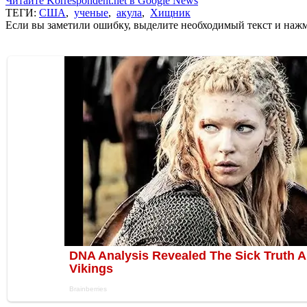
Читайте Korrespondent.net в Google News
ТЕГИ:
США
,
ученые
,
акула
,
Хищник
Если вы заметили ошибку, выделите необходимый текст и нажми