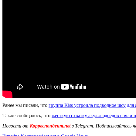
Ранее мы писали, что
группа Kiss устроила подводное шоу для 
Также сообщалось, что
жесткую схватку акул-людоедов сняли н
Новости от
Корреспондент.net
в Telegram. Подписывайтесь н