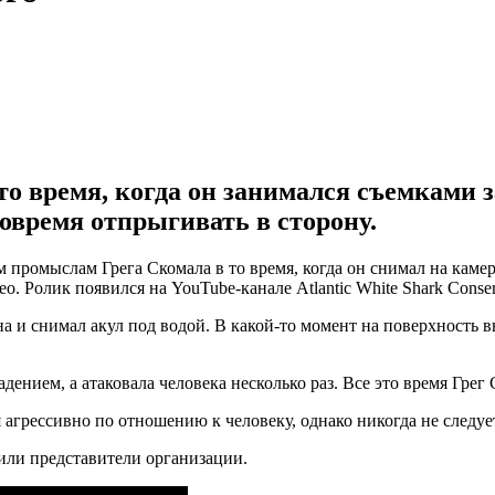
о время, когда он занимался съемками 
вовремя отпрыгивать в сторону.
м промыслам Грега Скомала в то время, когда он снимал на ка
ео. Ролик появился на YouTube-канале Atlantic White Shark Conse
а и снимал акул под водой. В какой-то момент на поверхность в
дением, а атаковала человека несколько раз. Все это время Гре
я агрессивно по отношению к человеку, однако никогда не следуе
тили представители организации.