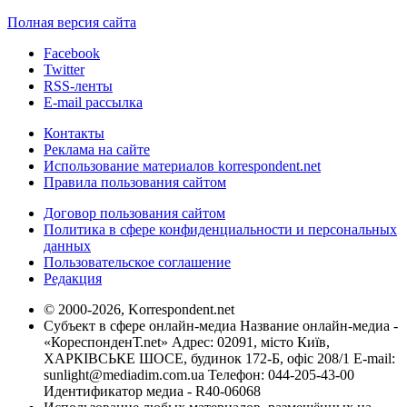
Полная версия сайта
Facebook
Twitter
RSS-ленты
E-mail рассылка
Контакты
Реклама на сайте
Использование материалов korrespondent.net
Правила пользования сайтом
Договор пользования сайтом
Политика в сфере конфиденциальности и персональных
данных
Пользовательское соглашение
Редакция
© 2000-2026, Korrespondent.net
Субъект в сфере онлайн-медиа Название онлайн-медиа -
«КореспонденТ.net» Адрес: 02091, місто Київ,
ХАРКІВСЬКЕ ШОСЕ, будинок 172-Б, офіс 208/1 E-mail:
sunlight@mediadim.com.ua
Телефон: 044-205-43-00
Идентификатор медиа - R40-06068