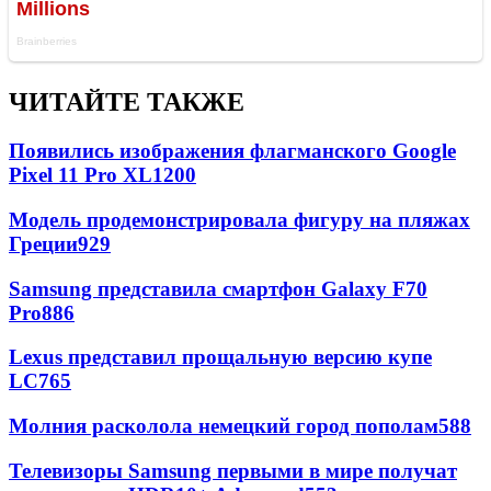
ЧИТАЙТЕ ТАКЖЕ
Появились изображения флагманского Google
Pixel 11 Pro XL
1200
Модель продемонстрировала фигуру на пляжах
Греции
929
Samsung представила смартфон Galaxy F70
Pro
886
Lexus представил прощальную версию купе
LC
765
Молния расколола немецкий город пополам
588
Телевизоры Samsung первыми в мире получат