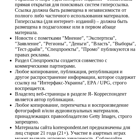
прямая открытая для поисковых систем гиперссылка.
Ссылка должна быть размещена в независимости от
полного либо частичного использования материалов.
Гиперссылка (для интернет- изданий) – должна быть
размещена в подзаголовке или в первом абзаце
материала.
Новости с пометками "Мнение", "Экспертиза",
"Заявление", "Регионы", "Деньги", "Власть", "Выборы",
"Тест-драйв", "Спецпроекты", "Промо" публикуются на
правах рекламы.
Раздел Спецпроекты создается совместно с
коммерческими партнерами.
Любое копирование, публикация, републикация и
другое распространение информации, которое содержит
ссылку на "Интерфакс-Украина", EPA / UPG, строго
воспрещается.
Владелец веб-страницы в разделе Я- Корреспондент
является автор публикации.
Любое копирование, перепечатка и воспроизведение
фотографий и/или аудиовизуальных материалов,
принадлежащих правообладателю Getty Images, строго
запрещено.
Материалы сайта korrespondent.net предназначены для
лиц старше 21 года (21+). Участие в азартных играх
может вызвать игровую зависимость. Соблюдайте