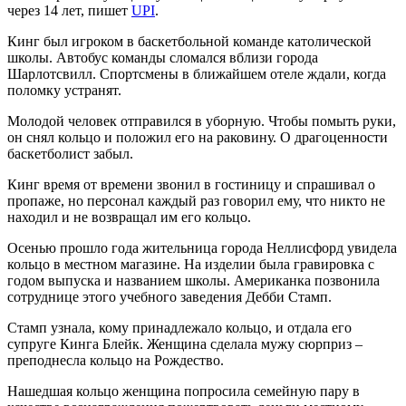
через 14 лет, пишет
UPI
.
Кинг был игроком в баскетбольной команде католической
школы. Автобус команды сломался вблизи города
Шарлотсвилл. Спортсмены в ближайшем отеле ждали, когда
поломку устранят.
Молодой человек отправился в уборную. Чтобы помыть руки,
он снял кольцо и положил его на раковину. О драгоценности
баскетболист забыл.
Кинг время от времени звонил в гостиницу и спрашивал о
пропаже, но персонал каждый раз говорил ему, что никто не
находил и не возвращал им его кольцо.
Осенью прошло года жительница города Неллисфорд увидела
кольцо в местном магазине. На изделии была гравировка с
годом выпуска и названием школы. Американка позвонила
сотруднице этого учебного заведения Дебби Стамп.
Стамп узнала, кому принадлежало кольцо, и отдала его
супруге Кинга Блейк. Женщина сделала мужу сюрприз –
преподнесла кольцо на Рождество.
Нашедшая кольцо женщина попросила семейную пару в