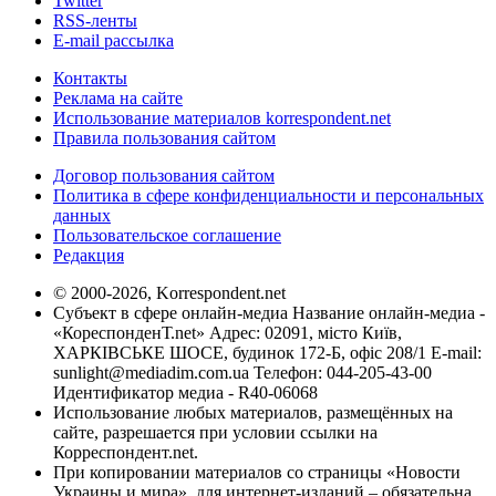
Twitter
RSS-ленты
E-mail рассылка
Контакты
Реклама на сайте
Использование материалов korrespondent.net
Правила пользования сайтом
Договор пользования сайтом
Политика в сфере конфиденциальности и персональных
данных
Пользовательское соглашение
Редакция
© 2000-2026, Korrespondent.net
Субъект в сфере онлайн-медиа Название онлайн-медиа -
«КореспонденТ.net» Адрес: 02091, місто Київ,
ХАРКІВСЬКЕ ШОСЕ, будинок 172-Б, офіс 208/1 E-mail:
sunlight@mediadim.com.ua
Телефон: 044-205-43-00
Идентификатор медиа - R40-06068
Использование любых материалов, размещённых на
сайте, разрешается при условии ссылки на
Корреспондент.net.
При копировании материалов со страницы «Новости
Украины и мира», для интернет-изданий – обязательна