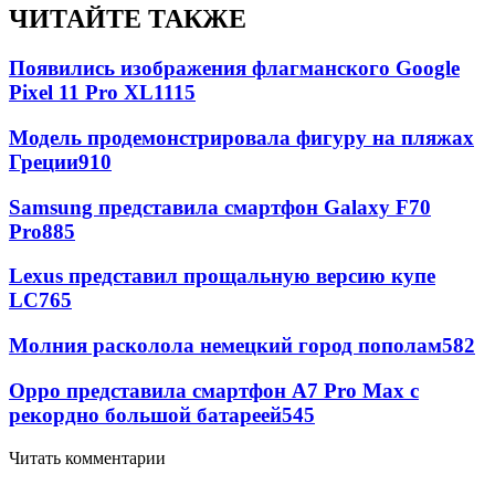
ЧИТАЙТЕ ТАКЖЕ
Появились изображения флагманского Google
Pixel 11 Pro XL
1115
Модель продемонстрировала фигуру на пляжах
Греции
910
Samsung представила смартфон Galaxy F70
Pro
885
Lexus представил прощальную версию купе
LC
765
Молния расколола немецкий город пополам
582
Oppo представила смартфон A7 Pro Max с
рекордно большой батареей
545
Читать комментарии