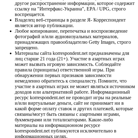
другое распространение информации, которое содержит
ссылку на "Интерфакс-Украина", EPA / UPG, строго
воспрещается.
Владелец веб-страницы в разделе Я- Корреспондент
является автор публикации.
Любое копирование, перепечатка и воспроизведение
фотографий и/или аудиовизуальных материалов,
принадлежащих правообладателю Getty Images, строго
запрещено.
Материалы сайта korrespondent.net предназначены для
лиц старше 21 года (21+). Участие в азартных играх
может вызвать игровую зависимость. Соблюдайте
правила (принципы) ответственной игры. При
обнаружении первых признаков зависимости
немедленно обратитесь к специалисту. Помните, что
участие в азартных играх не может являться источником
доходов или альтернативой работе. Информационный
ресурс korrespondent.net не проводит игры на реальные
и/или виртуальные деньги, сайт не принимает ни в
какой форме оплату ставок и других платежей, которые
связаны/могут быть связаны с азартными играми,
букмекерами или тотализаторами. Какие-либо
материалы на информационном ресурсе
korrespondent.net публикуются исключительно в
информационных целях.