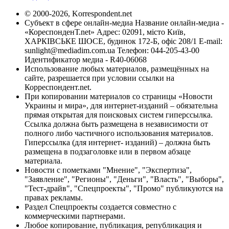
© 2000-2026, Korrespondent.net
Субъект в сфере онлайн-медиа Название онлайн-медиа -
«КореспонденТ.net» Адрес: 02091, місто Київ,
ХАРКІВСЬКЕ ШОСЕ, будинок 172-Б, офіс 208/1 E-mail:
sunlight@mediadim.com.ua
Телефон: 044-205-43-00
Идентификатор медиа - R40-06068
Использование любых материалов, размещённых на
сайте, разрешается при условии ссылки на
Корреспондент.net.
При копировании материалов со страницы «Новости
Украины и мира», для интернет-изданий – обязательна
прямая открытая для поисковых систем гиперссылка.
Ссылка должна быть размещена в независимости от
полного либо частичного использования материалов.
Гиперссылка (для интернет- изданий) – должна быть
размещена в подзаголовке или в первом абзаце
материала.
Новости с пометками "Мнение", "Экспертиза",
"Заявление", "Регионы", "Деньги", "Власть", "Выборы",
"Тест-драйв", "Спецпроекты", "Промо" публикуются на
правах рекламы.
Раздел Спецпроекты создается совместно с
коммерческими партнерами.
Любое копирование, публикация, републикация и