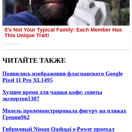
ЧИТАЙТЕ ТАКЖЕ
Появились изображения флагманского Google
Pixel 11 Pro XL
1495
Худшее время для чашки кофе: советы
экспертов
1307
Модель продемонстрировала фигуру на пляжах
Греции
962
Гибридный Nissan Qashqai e-Power проехал