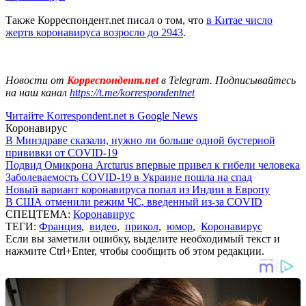
Также Корреспондент.net писал о том, что
в Китае число
жертв коронавируса возросло до 2943
.
Новости от
Корреспондент.net
в Telegram. Подписывайтесь
на наш канал
https://t.me/korrespondentnet
Читайте Korrespondent.net в Google News
Коронавирус
В Минздраве сказали, нужно ли больше одной бустерной
прививки от COVID-19
Подвид Омикрона Arcturus впервые привел к гибели человека
Заболеваемость COVID-19 в Украине пошла на спад
Новый вариант коронавируса попал из Индии в Европу
В США отменили режим ЧС, введенный из-за COVID
СПЕЦТЕМА:
Коронавирус
ТЕГИ:
Франция
,
видео
,
прикол
,
юмор
,
Коронавирус
Если вы заметили ошибку, выделите необходимый текст и
нажмите Ctrl+Enter, чтобы сообщить об этом редакции.