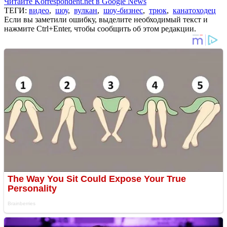
Читайте Korrespondent.net в Google News
ТЕГИ:
видео
,
шоу
,
вулкан
,
шоу-бизнес
,
трюк
,
канатоходец
Если вы заметили ошибку, выделите необходимый текст и
нажмите Ctrl+Enter, чтобы сообщить об этом редакции.