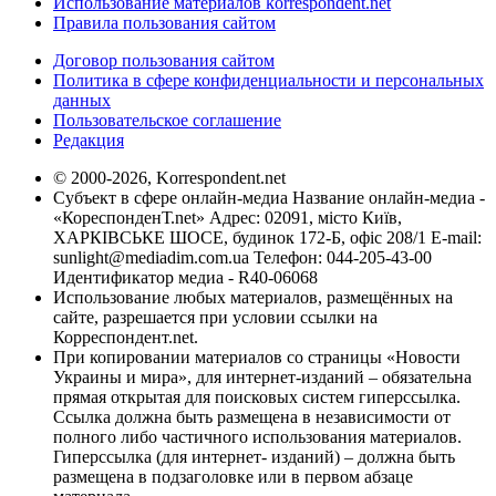
Использование материалов korrespondent.net
Правила пользования сайтом
Договор пользования сайтом
Политика в сфере конфиденциальности и персональных
данных
Пользовательское соглашение
Редакция
© 2000-2026, Korrespondent.net
Субъект в сфере онлайн-медиа Название онлайн-медиа -
«КореспонденТ.net» Адрес: 02091, місто Київ,
ХАРКІВСЬКЕ ШОСЕ, будинок 172-Б, офіс 208/1 E-mail:
sunlight@mediadim.com.ua
Телефон: 044-205-43-00
Идентификатор медиа - R40-06068
Использование любых материалов, размещённых на
сайте, разрешается при условии ссылки на
Корреспондент.net.
При копировании материалов со страницы «Новости
Украины и мира», для интернет-изданий – обязательна
прямая открытая для поисковых систем гиперссылка.
Ссылка должна быть размещена в независимости от
полного либо частичного использования материалов.
Гиперссылка (для интернет- изданий) – должна быть
размещена в подзаголовке или в первом абзаце