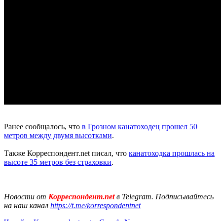
Ранее сообщалось, что
в Грозном канатоходец прошел 50
метров между двумя высотками
.
Также Корреспондент.net писал, что
канатоходка прошлась на
высоте 35 метров без страховки
.
Новости от
Корреспондент.net
в Telegram. Подписывайтесь
на наш канал
https://t.me/korrespondentnet