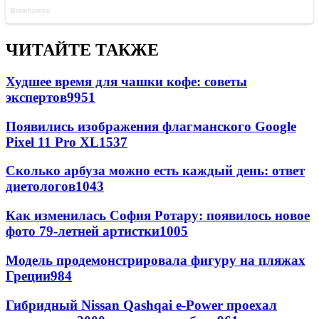
ЧИТАЙТЕ ТАКЖЕ
Худшее время для чашки кофе: советы
экспертов
9951
Появились изображения флагманского Google
Pixel 11 Pro XL
1537
Сколько арбуза можно есть каждый день: ответ
диетологов
1043
Как изменилась София Ротару: появилось новое
фото 79-летней артистки
1005
Модель продемонстрировала фигуру на пляжах
Греции
984
Гибридный Nissan Qashqai e-Power проехал