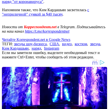
наряд "от коронавируса"
.
Напомним также, что Ким Кардашьян засветилась
с
"неприличной" сумкой за $40 тысяч
.
Новости от
Корреспондент.net
в Telegram. Подписывайтесь
на наш канал
https://t.me/korrespondentnet
Читайте Korrespondent.net в Google News
ТЕГИ:
звезды шоу-бизнеса
,
США
,
видео
,
костюм
,
звезда
,
Ким Кардашьян
,
наряд
,
Instagram
Если вы заметили ошибку, выделите необходимый текст и
нажмите Ctrl+Enter, чтобы сообщить об этом редакции.