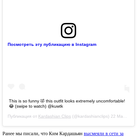
Посмотреть эту публикацию в Instagram
This is so funny 🤣 this outfit looks extremely uncomfortable!
😂 (swipe to watch) @kuwtk
Публикация от
Kardashian Clips
(@kardashianclips)
22 Мар 2020 в 6:14 PDT
Ранее мы писали, что Ким Кардашьян
высмеяли в сети за