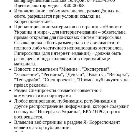
sunlight@mediadim.com.ua
Телефон: 044-205-43-00
Идентификатор медиа - R40-06068
Использование любых материалов, размещённых на
сайте, разрешается при условии ссылки на
Корреспондент.net.
При копировании материалов со страницы «Новости
Украины и мира», для интернет-изданий – обязательна
прямая открытая для поисковых систем гиперссылка.
Ссылка должна быть размещена в независимости от
полного либо частичного использования материалов.
Гиперссылка (для интернет- изданий) – должна быть
размещена в подзаголовке или в первом абзаце
материала.
Новости с пометками "Мнение", "Экспертиза",
"Заявление", "Регионы", "Деньги", "Власть", "Выборы",
"Тест-драйв", "Спецпроекты", "Промо" публикуются на
правах рекламы.
Раздел Спецпроекты создается совместно с
коммерческими партнерами.
Любое копирование, публикация, републикация и
другое распространение информации, которое содержит
ссылку на "Интерфакс-Украина", EPA / UPG, строго
воспрещается.
Владелец веб-страницы в разделе Я- Корреспондент
является автор публикации.