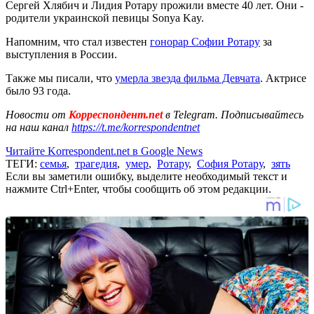
Сергей Хлябич и Лидия Ротару прожили вместе 40 лет. Они -
родители украинской певицы Sonya Kay.
Напомним, что стал известен
гонорар Софии Ротару
за
выступления в России.
Также мы писали, что
умерла звезда фильма Девчата
. Актрисе
было 93 года.
Новости от
Корреспондент.net
в Telegram. Подписывайтесь
на наш канал
https://t.me/korrespondentnet
Читайте Korrespondent.net в Google News
ТЕГИ:
семья
,
трагедия
,
умер
,
Ротару
,
София Ротару
,
зять
Если вы заметили ошибку, выделите необходимый текст и
нажмите Ctrl+Enter, чтобы сообщить об этом редакции.