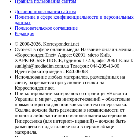
Правила пользования сайтом
Договор пользования сайтом
Политика в сфере конфиденциальности и персональных
данных
Пользовательское соглашение
Редакция
© 2000-2026, Korrespondent.net
Субъект в сфере онлайн-медиа Название онлайн-медиа -
«КореспонденТ.net» Адрес: 02091, місто Київ,
ХАРКІВСЬКЕ ШОСЕ, будинок 172-Б, офіс 208/1 E-mail:
sunlight@mediadim.com.ua
Телефон: 044-205-43-00
Идентификатор медиа - R40-06068
Использование любых материалов, размещённых на
сайте, разрешается при условии ссылки на
Корреспондент.net.
При копировании материалов со страницы «Новости
Украины и мира», для интернет-изданий – обязательна
прямая открытая для поисковых систем гиперссылка.
Ссылка должна быть размещена в независимости от
полного либо частичного использования материалов.
Гиперссылка (для интернет- изданий) – должна быть
размещена в подзаголовке или в первом абзаце
материала.