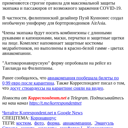
применяются строгие правила для максимальной защиты
экипажа и пассажиров от возможного заражения COVID-19.
В частности, филиппинский дизайнер Пуэй Куинонес создал
необычную униформу для бортпроводников AirAsia.
Члены экипажа будут носить комбинезоны с длинными
рукавами и капюшонами, маски, перчатки и защитные щитки
на лице. Комплект напоминает защитные костюмы
медработников, но выполнены в красно-белой гамме - цветах
авиакомпании.
"Антикоронавирусную" форму опробовали на рейсе из
Таиланда на Филиппины.
Ранее сообщалось, что
авиакомпания пообещала билеты по
0,99 евро после карантина
. Также Корреспондент писал о том,
что
досуг стюардессы на карантине сняли на видео
.
Новости от
Корреспондент.net
в Telegram. Подписывайтесь
на наш канал
https://t.me/korrespondentnet
Читайте Korrespondent.net в Google News
СПЕЦТЕМА:
Коронавирус
ТЕГИ:
костюм
,
фото
,
форма
,
авиакомпании
,
Эмануэль