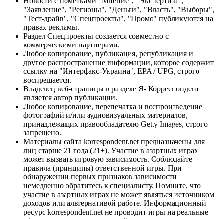
Новости с пометками "Мнение", "Экспертиза",
"Заявление", "Регионы", "Деньги", "Власть", "Выборы",
"Тест-драйв", "Спецпроекты", "Промо" публикуются на
правах рекламы.
Раздел Спецпроекты создается совместно с
коммерческими партнерами.
Любое копирование, публикация, републикация и
другое распространение информации, которое содержит
ссылку на "Интерфакс-Украина", EPA / UPG, строго
воспрещается.
Владелец веб-страницы в разделе Я- Корреспондент
является автор публикации.
Любое копирование, перепечатка и воспроизведение
фотографий и/или аудиовизуальных материалов,
принадлежащих правообладателю Getty Images, строго
запрещено.
Материалы сайта korrespondent.net предназначены для
лиц старше 21 года (21+). Участие в азартных играх
может вызвать игровую зависимость. Соблюдайте
правила (принципы) ответственной игры. При
обнаружении первых признаков зависимости
немедленно обратитесь к специалисту. Помните, что
участие в азартных играх не может являться источником
доходов или альтернативой работе. Информационный
ресурс korrespondent.net не проводит игры на реальные