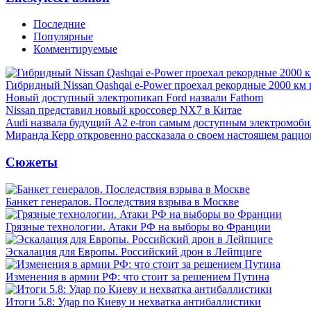
Последние
Популярные
Комментируемые
Гибридный Nissan Qashqai e-Power проехал рекордные 2000 км 
Новый доступный электропикап Ford назвали Fathom
Nissan представил новый кроссовер NX7 в Китае
Audi назвала будущий A2 e-tron самым доступным электромоби
Миранда Керр откровенно рассказала о своем настоящем рацио
Сюжеты
Банкет генералов. Последствия взрыва в Москве
Грязные технологии. Атаки РФ на выборы во Франции
Эскалация для Европы. Российский дрон в Лейпциге
Изменения в армии РФ: что стоит за решением Путина
Итоги 5.8: Удар по Киеву и нехватка антибаллистики