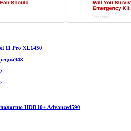
l 11 Pro XL
1450
реции
948
2
2
ехнологию HDR10+ Advanced
590