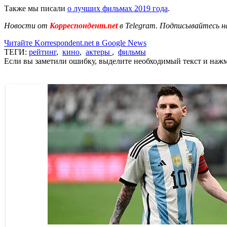
Также мы писали
о лучших фильмах 2019 года
.
Новости от
Корреспондент.net
в Telegram. Подписывайтесь н
Читайте Korrespondent.net в Google News
ТЕГИ:
рейтинг
,
кино
,
актеры
,
фильмы
Если вы заметили ошибку, выделите необходимый текст и нажми