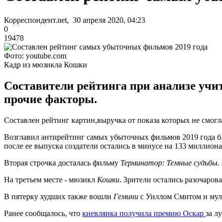
Корреспондент.net, 30 апреля 2020, 04:23
0
19478
Фото: youtube.com
Кадр из мюзикла Кошки
Составители рейтинга при анализе учи
прочие факторы.
Составлен рейтинг картин,выручка от показа которых не смогл
Возглавил антирейтинг самых убыточных фильмов 2019 года 
после ее выпуска создатели остались в минусе на 133 миллиона
Вторая строчка досталась фильму
Терминатор: Темные судьбы.
На третьем месте - мюзикл
Кошки
. Зрители остались разочаро
В пятерку худших также вошли
Гемини
с Уиллом Смитом и му
Ранее сообщалось, что
киевлянка получила премию Оскар
за л