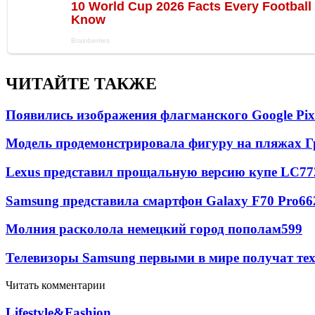
ЧИТАЙТЕ ТАКЖЕ
Появились изображения флагманского Google Pixe
Модель продемонстрировала фигуру на пляжах Г
Lexus представил прощальную версию купе LC
77
Samsung представила смартфон Galaxy F70 Pro
66
Молния расколола немецкий город пополам
599
Телевизоры Samsung первыми в мире получат т
Читать комментарии
Lifestyle&Fashion