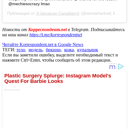
@mechiesocrazy lmao
Публикация от
♔Jamaican Canadian♔
(@winnieharlow)
3 Май 2020 в 7:47 PDT
Новости от
Корреспондент.net
в Telegram. Подписывайтесь
на наш канал
https://t.me/korrespondentnet
Читайте Korrespondent.net в Google News
ТЕГИ:
тело
,
модель
,
бикини
,
кожа
,
купальник
Если вы заметили ошибку, выделите необходимый текст и
нажмите Ctrl+Enter, чтобы сообщить об этом редакции.