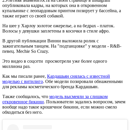
25-летняя знаменитость на своей странице в Instagram
опубликовала кадры, на которых она в откровенном
купальнике с леопардовым принтом позирует у бассейна, а
также играет со своей собакой.
На шее у Харлоу золотое ожерелье, а на бедрах - платок.
Волосы у девушки заплетены в косички в стиле афро.
В другой публикации Винни выложила ролик с
зажигательным танцем. На "подтанцовке" у модели - R&B-
певец. Mechie So Crazy.
Это видео в соцсети просмотрели уже более одного
миллиона раз.
Как мы писали ранее,
Кардашьян снялась с известной
моделью с витилиго
. Обе модели позировали обнаженными
для рекламы косметического бренда Кардашьян.
Также сообщалось, что
модель высмеяли за слишком
откровенное бикини
. Пользователи задались вопросом, зачем
вообще надо такое крошечное бикини, если можно смело
обходиться без него.