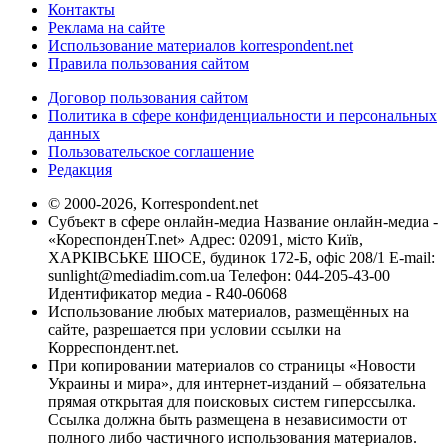
Контакты
Реклама на сайте
Использование материалов korrespondent.net
Правила пользования сайтом
Договор пользования сайтом
Политика в сфере конфиденциальности и персональных
данных
Пользовательское соглашение
Редакция
© 2000-2026, Korrespondent.net
Субъект в сфере онлайн-медиа Название онлайн-медиа -
«КореспонденТ.net» Адрес: 02091, місто Київ,
ХАРКІВСЬКЕ ШОСЕ, будинок 172-Б, офіс 208/1 E-mail:
sunlight@mediadim.com.ua
Телефон: 044-205-43-00
Идентификатор медиа - R40-06068
Использование любых материалов, размещённых на
сайте, разрешается при условии ссылки на
Корреспондент.net.
При копировании материалов со страницы «Новости
Украины и мира», для интернет-изданий – обязательна
прямая открытая для поисковых систем гиперссылка.
Ссылка должна быть размещена в независимости от
полного либо частичного использования материалов.