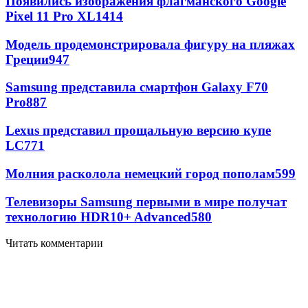
Появились изображения флагманского Google
Pixel 11 Pro XL
1414
Модель продемонстрировала фигуру на пляжах
Греции
947
Samsung представила смартфон Galaxy F70
Pro
887
Lexus представил прощальную версию купе
LC
771
Молния расколола немецкий город пополам
599
Телевизоры Samsung первыми в мире получат
технологию HDR10+ Advanced
580
Читать комментарии