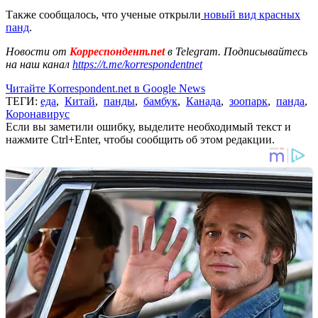
Также сообщалось, что ученые открыли
новый вид красных
панд
.
Новости от
Корреспондент.net
в Telegram. Подписывайтесь
на наш канал
https://t.me/korrespondentnet
Читайте Korrespondent.net в Google News
ТЕГИ:
еда
,
Китай
,
панды
,
бамбук
,
Канада
,
зоопарк
,
панда
,
Коронавирус
Если вы заметили ошибку, выделите необходимый текст и
нажмите Ctrl+Enter, чтобы сообщить об этом редакции.