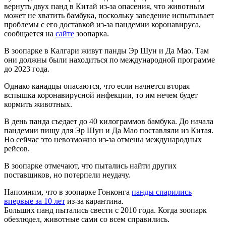
вернуть двух панд в Китай из-за опасения, что животным
может не хватить бамбука, поскольку заведение испытывает
проблемы с его доставкой из-за пандемии коронавируса,
сообщается на
сайте
зоопарка.
В зоопарке в Калгари живут панды Эр Шун и Да Мао. Там
они должны были находиться по международной программе
до 2023 года.
Однако канадцы опасаются, что если начнется вторая
вспышка коронавирусной инфекции, то им нечем будет
кормить животных.
В день панда съедает до 40 килограммов бамбука. До начала
пандемии пищу для Эр Шун и Да Мао поставляли из Китая.
Но сейчас это невозможно из-за отмены международных
рейсов.
В зоопарке отмечают, что пытались найти других
поставщиков, но потерпели неудачу.
Напомним, что в зоопарке Гонконга
панды спарились
впервые за 10 лет
из-за карантина.
Больших панд пытались свести с 2010 года. Когда зоопарк
обезлюдел, животные сами со всем справились.