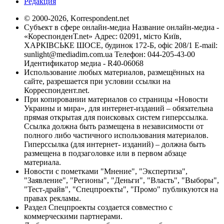
Редакция
© 2000-2026, Korrespondent.net
Субъект в сфере онлайн-медиа Название онлайн-медиа -
«КореспонденТ.net» Адрес: 02091, місто Київ,
ХАРКІВСЬКЕ ШОСЕ, будинок 172-Б, офіс 208/1 E-mail:
sunlight@mediadim.com.ua
Телефон: 044-205-43-00
Идентификатор медиа - R40-06068
Использование любых материалов, размещённых на
сайте, разрешается при условии ссылки на
Корреспондент.net.
При копировании материалов со страницы «Новости
Украины и мира», для интернет-изданий – обязательна
прямая открытая для поисковых систем гиперссылка.
Ссылка должна быть размещена в независимости от
полного либо частичного использования материалов.
Гиперссылка (для интернет- изданий) – должна быть
размещена в подзаголовке или в первом абзаце
материала.
Новости с пометками "Мнение", "Экспертиза",
"Заявление", "Регионы", "Деньги", "Власть", "Выборы",
"Тест-драйв", "Спецпроекты", "Промо" публикуются на
правах рекламы.
Раздел Спецпроекты создается совместно с
коммерческими партнерами.