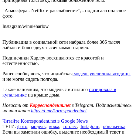
приподняла толстовку, показав обнаженное тело.
"Атмосфера - Netflix и расслабление", - подписала она свое
фото.
Instagram/winnieharlow
Публикация в социальной сети набрала более 366 тысяч
лайков и более двух тысяч комментариев.
Подписчики Харлоу восхищаются ее красотой и
естественностью.
Ранее сообщалось, что индийская
модель увеличила ягодицы
и не могла сидеть полгода.
Также напомним, что модель с витилиго
позировала в
купальнике
на крыше дома.
Новости от
Корреспондент.net
в Telegram. Подписывайтесь
на наш канал
https://t.me/korrespondentnet
Читайте Korrespondent.net в Google News
ТЕГИ:
фото
,
модель
,
кожа
,
топлес
,
Instagram
,
обнаженка
Если вы заметили ошибку, выделите необходимый текст и