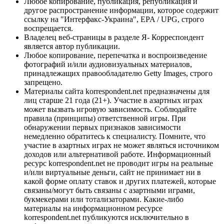
Любое копирование, публикация, републикация и
другое распространение информации, которое содержит
ссылку на "Интерфакс-Украина", EPA / UPG, строго
воспрещается.
Владелец веб-страницы в разделе Я- Корреспондент
является автор публикации.
Любое копирование, перепечатка и воспроизведение
фотографий и/или аудиовизуальных материалов,
принадлежащих правообладателю Getty Images, строго
запрещено.
Материалы сайта korrespondent.net предназначены для
лиц старше 21 года (21+). Участие в азартных играх
может вызвать игровую зависимость. Соблюдайте
правила (принципы) ответственной игры. При
обнаружении первых признаков зависимости
немедленно обратитесь к специалисту. Помните, что
участие в азартных играх не может являться источником
доходов или альтернативой работе. Информационный
ресурс korrespondent.net не проводит игры на реальные
и/или виртуальные деньги, сайт не принимает ни в
какой форме оплату ставок и других платежей, которые
связаны/могут быть связаны с азартными играми,
букмекерами или тотализаторами. Какие-либо
материалы на информационном ресурсе
korrespondent.net публикуются исключительно в