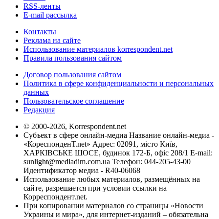
RSS-ленты
E-mail рассылка
Контакты
Реклама на сайте
Использование материалов korrespondent.net
Правила пользования сайтом
Договор пользования сайтом
Политика в сфере конфиденциальности и персональных
данных
Пользовательское соглашение
Редакция
© 2000-2026, Korrespondent.net
Субъект в сфере онлайн-медиа Название онлайн-медиа -
«КореспонденТ.net» Адрес: 02091, місто Київ,
ХАРКІВСЬКЕ ШОСЕ, будинок 172-Б, офіс 208/1 E-mail:
sunlight@mediadim.com.ua
Телефон: 044-205-43-00
Идентификатор медиа - R40-06068
Использование любых материалов, размещённых на
сайте, разрешается при условии ссылки на
Корреспондент.net.
При копировании материалов со страницы «Новости
Украины и мира», для интернет-изданий – обязательна