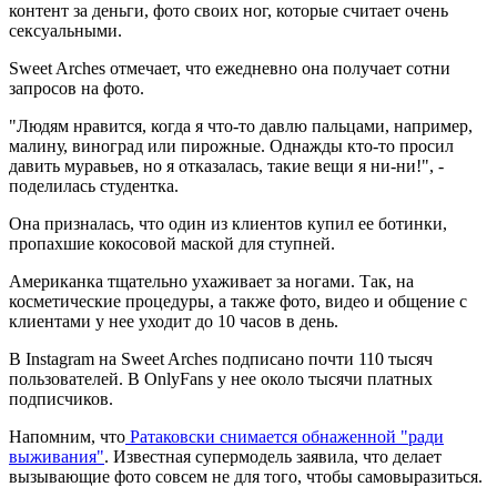
контент за деньги, фото своих ног, которые считает очень
сексуальными.
Sweet Arches отмечает, что ежедневно она получает сотни
запросов на фото.
"Людям нравится, когда я что-то давлю пальцами, например,
малину, виноград или пирожные. Однажды кто-то просил
давить муравьев, но я отказалась, такие вещи я ни-ни!", -
поделилась студентка.
Она призналась, что один из клиентов купил ее ботинки,
пропахшие кокосовой маской для ступней.
Американка тщательно ухаживает за ногами. Так, на
косметические процедуры, а также фото, видео и общение с
клиентами у нее уходит до 10 часов в день.
В Instagram на Sweet Arches подписано почти 110 тысяч
пользователей. В OnlyFans у нее около тысячи платных
подписчиков.
Напомним, что
Ратаковски снимается обнаженной "ради
выживания"
. Известная супермодель заявила, что делает
вызывающие фото совсем не для того, чтобы самовыразиться.