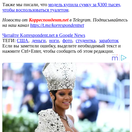
Также мы писали, что
модель купила сумку за $300 тысяч,
чтобы воспользоваться туалетом
.
Новости от
Корреспондент.net
в Telegram. Подписывайтесь
на наш канал
https://t.me/korrespondentnet
Читайте Korrespondent.net в Google News
ТЕГИ:
США
,
деньги
,
ноги
,
фото
,
студентка
,
заработок
Если вы заметили ошибку, выделите необходимый текст и
нажмите Ctrl+Enter, чтобы сообщить об этом редакции.