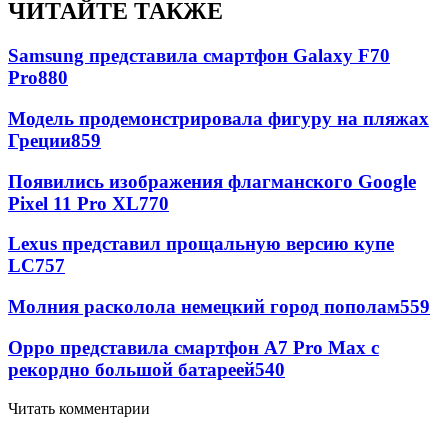
ЧИТАЙТЕ ТАКЖЕ
Samsung представила смартфон Galaxy F70
Pro
880
Модель продемонстрировала фигуру на пляжах
Греции
859
Появились изображения флагманского Google
Pixel 11 Pro XL
770
Lexus представил прощальную версию купе
LC
757
Молния расколола немецкий город пополам
559
Oppo представила смартфон A7 Pro Max с
рекордно большой батареей
540
Читать комментарии