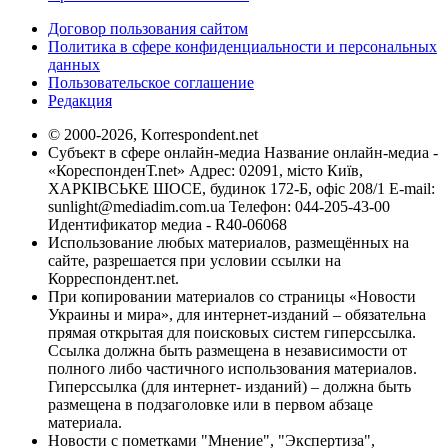
Договор пользования сайтом
Политика в сфере конфиденциальности и персональных
данных
Пользовательское соглашение
Редакция
© 2000-2026, Korrespondent.net
Субъект в сфере онлайн-медиа Название онлайн-медиа -
«КореспонденТ.net» Адрес: 02091, місто Київ,
ХАРКІВСЬКЕ ШОСЕ, будинок 172-Б, офіс 208/1 E-mail:
sunlight@mediadim.com.ua
Телефон: 044-205-43-00
Идентификатор медиа - R40-06068
Использование любых материалов, размещённых на
сайте, разрешается при условии ссылки на
Корреспондент.net.
При копировании материалов со страницы «Новости
Украины и мира», для интернет-изданий – обязательна
прямая открытая для поисковых систем гиперссылка.
Ссылка должна быть размещена в независимости от
полного либо частичного использования материалов.
Гиперссылка (для интернет- изданий) – должна быть
размещена в подзаголовке или в первом абзаце
материала.
Новости с пометками "Мнение", "Экспертиза",