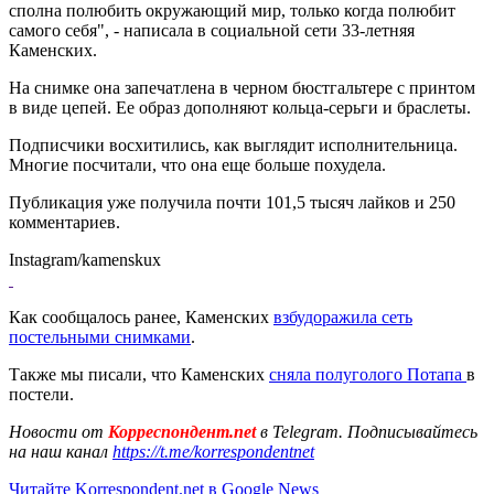
сполна полюбить окружающий мир, только когда полюбит
самого себя", - написала в социальной сети 33-летняя
Каменских.
На снимке она запечатлена в черном бюстгальтере с принтом
в виде цепей. Ее образ дополняют кольца-серьги и браслеты.
Подписчики восхитились, как выглядит исполнительница.
Многие посчитали, что она еще больше похудела.
Публикация уже получила почти 101,5 тысяч лайков и 250
комментариев.
Instagram/kamenskux
Как сообщалось ранее, Каменских
взбудоражила сеть
постельными снимками
.
Также мы писали, что Каменских
сняла полуголого Потапа
в
постели.
Новости от
Корреспондент.net
в Telegram. Подписывайтесь
на наш канал
https://t.me/korrespondentnet
Читайте Korrespondent.net в Google News