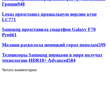
Греции
948
Lexus представил прощальную версию купе
LC
771
Samsung представила смартфон Galaxy F70
Pro
661
Молния расколола немецкий город пополам
599
Телевизоры Samsung первыми в мире получат
технологию HDR10+ Advanced
584
Читать комментарии