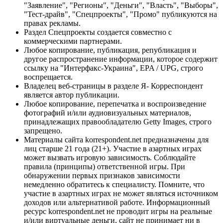
"Заявление", "Регионы", "Деньги", "Власть", "Выборы",
"Тест-драйв", "Спецпроекты", "Промо" публикуются на
правах рекламы.
Раздел Спецпроекты создается совместно с
коммерческими партнерами.
Любое копирование, публикация, републикация и
другое распространение информации, которое содержит
ссылку на "Интерфакс-Украина", EPA / UPG, строго
воспрещается.
Владелец веб-страницы в разделе Я- Корреспондент
является автор публикации.
Любое копирование, перепечатка и воспроизведение
фотографий и/или аудиовизуальных материалов,
принадлежащих правообладателю Getty Images, строго
запрещено.
Материалы сайта korrespondent.net предназначены для
лиц старше 21 года (21+). Участие в азартных играх
может вызвать игровую зависимость. Соблюдайте
правила (принципы) ответственной игры. При
обнаружении первых признаков зависимости
немедленно обратитесь к специалисту. Помните, что
участие в азартных играх не может являться источником
доходов или альтернативой работе. Информационный
ресурс korrespondent.net не проводит игры на реальные
и/или виртуальные деньги, сайт не принимает ни в