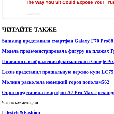
ЧИТАЙТЕ ТАКЖЕ
Samsung представила смартфон Galaxy F70 Pro
88
Модель продемонстрировала фигуру на пляжах Г
Появились изображения флагманского Google Pixe
Lexus представил прощальную версию купе LC
75
Молния расколола немецкий город пополам
562
Oppo представила смартфон A7 Pro Max с рекорд
Читать комментарии
Lifestyle&Fashion