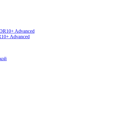
R10+ Advanced
кой