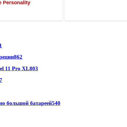
1
реции
862
l 11 Pro XL
803
7
но большой батареей
540