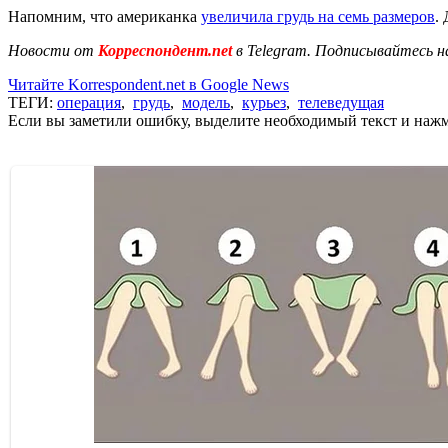
Напомним, что американка
увеличила грудь на семь размеров
.
Новости от
Корреспондент.net
в Telegram. Подписывайтесь н
Читайте Korrespondent.net в Google News
ТЕГИ:
операция
,
грудь
,
модель
,
курьез
,
телеведущая
Если вы заметили ошибку, выделите необходимый текст и нажми