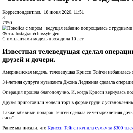
Корреспондент.net, 18 июня 2020, 11:51
3
7950
Фото: Instagram/chrissyteigen
С имплантами модель проходила 10 лет
Известная телеведущая сделал операци
друзей и дочери.
Американская модель, телеведущая Крисси Тейген избавилась о
34-летняя супруга музыканта Джона Ледженда сделала операц
Операция прошла благополучно. И, когда Крисси вернулась пос
Друзья приготовили модели торт в форме груди с установлен
Также забавный подарок Тейген сделала ее четырехлетняя дочь
сиси".
Ранее мы писали, что
Крисси Тейген купила сумку за $300 тыс