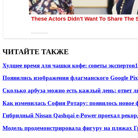
ЧИТАЙТЕ ТАКЖЕ
Худшее время для чашки кофе: советы экспертов
1
Появились изображения флагманского Google Pixe
Сколько арбуза можно есть каждый день: ответ д
Как изменилась София Ротару: появилось новое ф
Гибридный Nissan Qashqai e-Power проехал рекор
Модель продемонстрировала фигуру на пляжах Г