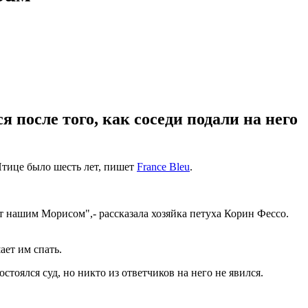
 после того, как соседи подали на него
Птице было шесть лет, пишет
France Bleu
.
ет нашим Морисом",- рассказала хозяйка петуха Корин Фессо.
ает им спать.
стоялся суд, но никто из ответчиков на него не явился.