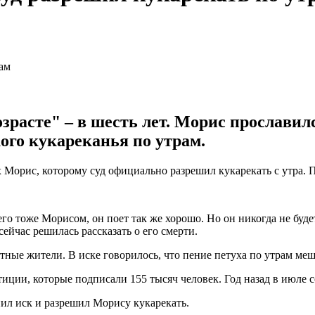
расте" – в шесть лет. Морис прославился
кого кукареканья по утрам.
Морис, которому суд официально разрешил кукарекать с утра. 
его тоже Морисом, он поет так же хорошо. Но он никогда не буд
сейчас решилась рассказать о его смерти.
тные жители. В иске говорилось, что пение петуха по утрам меш
иции, которые подписали 155 тысяч человек. Год назад в июле со
ил иск и разрешил Морису кукарекать.