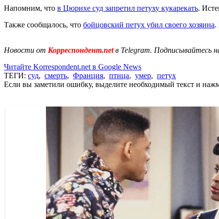
Напомним, что
в Цюрихе суд запретил петуху кукарекать
. Ист
Также сообщалось, что
бойцовский петух убил своего хозяина
.
Новости от
Корреспондент.net
в Telegram. Подписывайтесь н
Читайте Korrespondent.net в Google News
ТЕГИ:
суд
,
смерть
,
Франция
,
птица
,
умер
,
петух
Если вы заметили ошибку, выделите необходимый текст и нажми