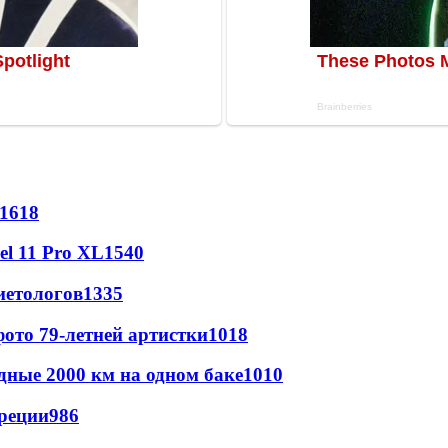
1618
l 11 Pro XL
1540
иетологов
1335
ото 79-летней артистки
1018
дные 2000 км на одном баке
1010
реции
986