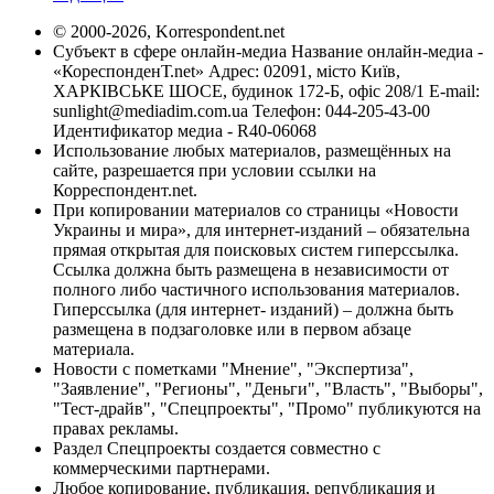
© 2000-2026, Korrespondent.net
Субъект в сфере онлайн-медиа Название онлайн-медиа -
«КореспонденТ.net» Адрес: 02091, місто Київ,
ХАРКІВСЬКЕ ШОСЕ, будинок 172-Б, офіс 208/1 E-mail:
sunlight@mediadim.com.ua
Телефон: 044-205-43-00
Идентификатор медиа - R40-06068
Использование любых материалов, размещённых на
сайте, разрешается при условии ссылки на
Корреспондент.net.
При копировании материалов со страницы «Новости
Украины и мира», для интернет-изданий – обязательна
прямая открытая для поисковых систем гиперссылка.
Ссылка должна быть размещена в независимости от
полного либо частичного использования материалов.
Гиперссылка (для интернет- изданий) – должна быть
размещена в подзаголовке или в первом абзаце
материала.
Новости с пометками "Мнение", "Экспертиза",
"Заявление", "Регионы", "Деньги", "Власть", "Выборы",
"Тест-драйв", "Спецпроекты", "Промо" публикуются на
правах рекламы.
Раздел Спецпроекты создается совместно с
коммерческими партнерами.
Любое копирование, публикация, републикация и