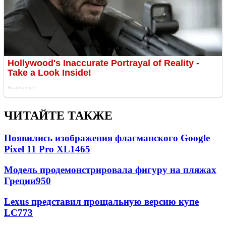
ЧИТАЙТЕ ТАКЖЕ
Появились изображения флагманского Google
Pixel 11 Pro XL
1465
Модель продемонстрировала фигуру на пляжах
Греции
950
Lexus представил прощальную версию купе
LC
773