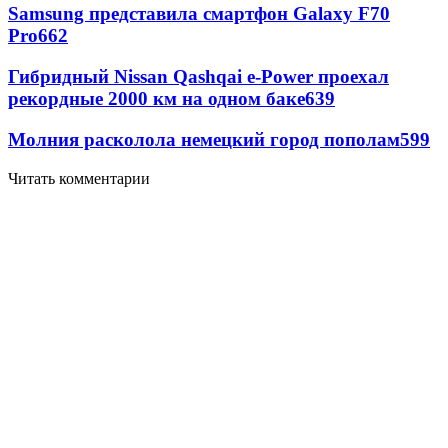
Samsung представила смартфон Galaxy F70
Pro
662
Гибридный Nissan Qashqai e-Power проехал
рекордные 2000 км на одном баке
639
Молния расколола немецкий город пополам
599
Читать комментарии