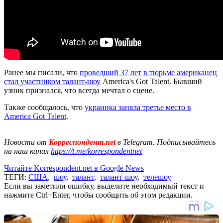
Ранее мы писали, что
проведший 37 лет в тюрьме американец
стал участником талант-шоу
America's Got Talent. Бывший
узник признался, что всегда мечтал о сцене.
Также сообщалось, что
украинка заняла третье место в
America Got Talent
.
Новости от
Корреспондент.net
в Telegram. Подписывайтесь
на наш канал
https://t.me/korrespondentnet
Читайте Korrespondent.net в Google News
ТЕГИ:
США
,
шоу
,
талант
,
талант-шоу
,
телешоу
Если вы заметили ошибку, выделите необходимый текст и
нажмите Ctrl+Enter, чтобы сообщить об этом редакции.