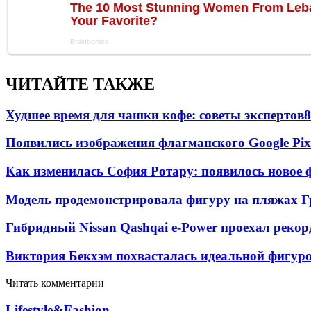
ЧИТАЙТЕ ТАКЖЕ
Худшее время для чашки кофе: советы экспертов
8
Появились изображения флагманского Google Pixe
Как изменилась София Ротару: появилось новое ф
Модель продемонстрировала фигуру на пляжах Г
Гибридный Nissan Qashqai e-Power проехал рекор
Виктория Бекхэм похвасталась идеальной фигур
Читать комментарии
Lifestyle&Fashion