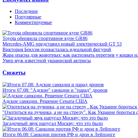
Последние
Популярные
Комментируемые
Toyota обновила спортивное купе GR86
Mercedes-AMG представил новый электрический GT 53
Виктория Бекхэм похвасталась идеальной фигурой
Жара опасна для животных: как распознать перегрев у кошки и
Умер муж известной украинской актрисы
Сюжеты
Итоги 07.08: "Адские" санкции и "парад" дронов
Адские санкции. Решение Сената США
"Охотиться на лучника, а не на стрелу". Как Украине бороться 
Загадочный звук напугал Москву: что это было
Итоги 06.08: Санкции против РФ и дрон в Лейпциге