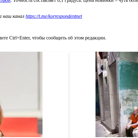
ртфон
. Точность составляет 0,1 градуса. Цена новинки – чуть бол
а наш канал
https://t.me/korrespondentnet
те Ctrl+Enter, чтобы сообщить об этом редакции.