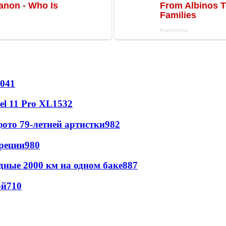
041
l 11 Pro XL
1532
ото 79-летней артистки
982
реции
980
дные 2000 км на одном баке
887
ой
710