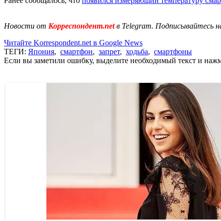
Ранее сообщалось, что
появился измеряющий температуру сма
Новости от
Корреспондент.net
в Telegram. Подписывайтесь н
Читайте Korrespondent.net в Google News
ТЕГИ:
Япония
,
смартфон
,
запрет
,
ходьба
,
смартфоны
Если вы заметили ошибку, выделите необходимый текст и нажми