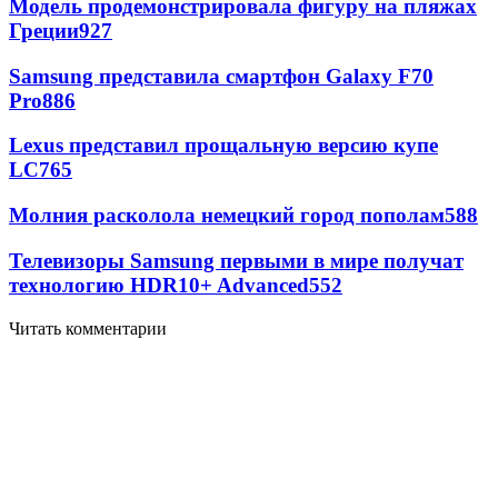
Модель продемонстрировала фигуру на пляжах
Греции
927
Samsung представила смартфон Galaxy F70
Pro
886
Lexus представил прощальную версию купе
LC
765
Молния расколола немецкий город пополам
588
Телевизоры Samsung первыми в мире получат
технологию HDR10+ Advanced
552
Читать комментарии