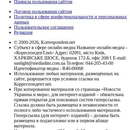
Правила пользования сайтом
Договор пользования сайтом
Политика в сфере конфиденциальности и персональных
данных
Пользовательское соглашение
Редакция
© 2000-2026, Korrespondent.net
Субъект в сфере онлайн-медиа Название онлайн-медиа -
«КореспонденТ.net» Адрес: 02091, місто Київ,
ХАРКІВСЬКЕ ШОСЕ, будинок 172-Б, офіс 208/1 E-mail:
sunlight@mediadim.com.ua
Телефон: 044-205-43-00
Идентификатор медиа - R40-06068
Использование любых материалов, размещённых на
сайте, разрешается при условии ссылки на
Корреспондент.net.
При копировании материалов со страницы «Новости
Украины и мира», для интернет-изданий – обязательна
прямая открытая для поисковых систем гиперссылка.
Ссылка должна быть размещена в независимости от
полного либо частичного использования материалов.
Гиперссылка (для интернет- изданий) – должна быть
размещена в подзаголовке или в первом абзаце
материала.