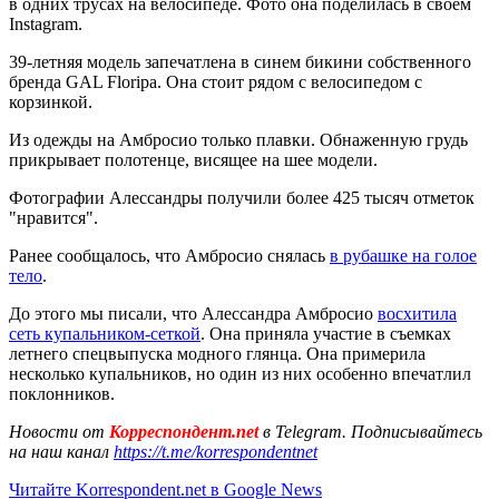
в одних трусах на велосипеде. Фото она поделилась в своем
Instagram.
39-летняя модель запечатлена в синем бикини собственного
бренда GAL Floripa. Она стоит рядом с велосипедом с
корзинкой.
Из одежды на Амбросио только плавки. Обнаженную грудь
прикрывает полотенце, висящее на шее модели.
Фотографии Алессандры получили более 425 тысяч отметок
"нравится".
Ранее сообщалось, что Амбросио снялась
в рубашке на голое
тело
.
До этого мы писали, что Алессандра Амбросио
восхитила
сеть купальником-сеткой
. Она приняла участие в съемках
летнего спецвыпуска модного глянца. Она примерила
несколько купальников, но один из них особенно впечатлил
поклонников.
Новости от
Корреспондент.net
в Telegram. Подписывайтесь
на наш канал
https://t.me/korrespondentnet
Читайте Korrespondent.net в Google News