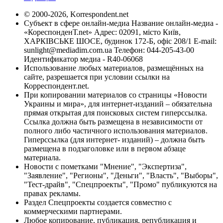
© 2000-2026, Korrespondent.net
Субъект в сфере онлайн-медиа Название онлайн-медиа -
«КореспонденТ.net» Адрес: 02091, місто Київ,
ХАРКІВСЬКЕ ШОСЕ, будинок 172-Б, офіс 208/1 E-mail:
sunlight@mediadim.com.ua
Телефон: 044-205-43-00
Идентификатор медиа - R40-06068
Использование любых материалов, размещённых на
сайте, разрешается при условии ссылки на
Корреспондент.net.
При копировании материалов со страницы «Новости
Украины и мира», для интернет-изданий – обязательна
прямая открытая для поисковых систем гиперссылка.
Ссылка должна быть размещена в независимости от
полного либо частичного использования материалов.
Гиперссылка (для интернет- изданий) – должна быть
размещена в подзаголовке или в первом абзаце
материала.
Новости с пометками "Мнение", "Экспертиза",
"Заявление", "Регионы", "Деньги", "Власть", "Выборы",
"Тест-драйв", "Спецпроекты", "Промо" публикуются на
правах рекламы.
Раздел Спецпроекты создается совместно с
коммерческими партнерами.
Любое копирование, публикация, републикация и