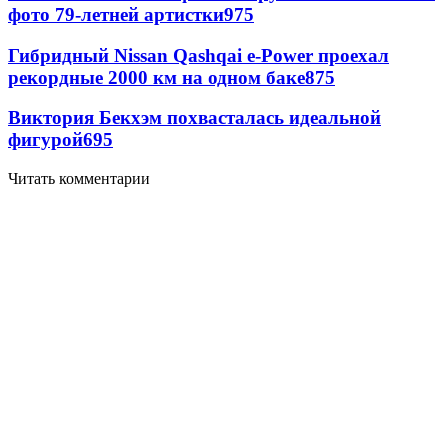
фото 79-летней артистки
975
Гибридный Nissan Qashqai e-Power проехал
рекордные 2000 км на одном баке
875
Виктория Бекхэм похвасталась идеальной
фигурой
695
Читать комментарии