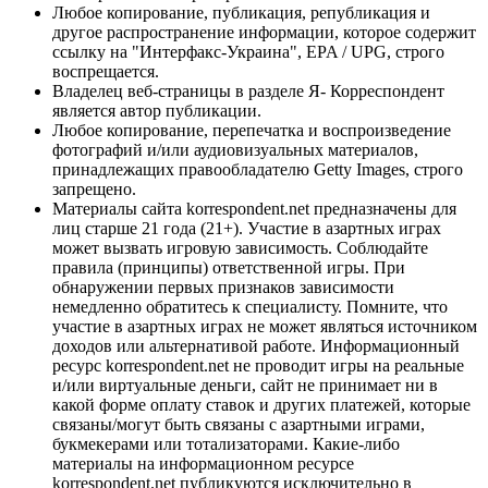
Любое копирование, публикация, републикация и
другое распространение информации, которое содержит
ссылку на "Интерфакс-Украина", EPA / UPG, строго
воспрещается.
Владелец веб-страницы в разделе Я- Корреспондент
является автор публикации.
Любое копирование, перепечатка и воспроизведение
фотографий и/или аудиовизуальных материалов,
принадлежащих правообладателю Getty Images, строго
запрещено.
Материалы сайта korrespondent.net предназначены для
лиц старше 21 года (21+). Участие в азартных играх
может вызвать игровую зависимость. Соблюдайте
правила (принципы) ответственной игры. При
обнаружении первых признаков зависимости
немедленно обратитесь к специалисту. Помните, что
участие в азартных играх не может являться источником
доходов или альтернативой работе. Информационный
ресурс korrespondent.net не проводит игры на реальные
и/или виртуальные деньги, сайт не принимает ни в
какой форме оплату ставок и других платежей, которые
связаны/могут быть связаны с азартными играми,
букмекерами или тотализаторами. Какие-либо
материалы на информационном ресурсе
korrespondent.net публикуются исключительно в