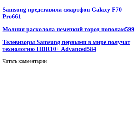
Samsung представила смартфон Galaxy F70
Pro
661
Молния расколола немецкий город пополам
599
Телевизоры Samsung первыми в мире получат
технологию HDR10+ Advanced
584
Читать комментарии