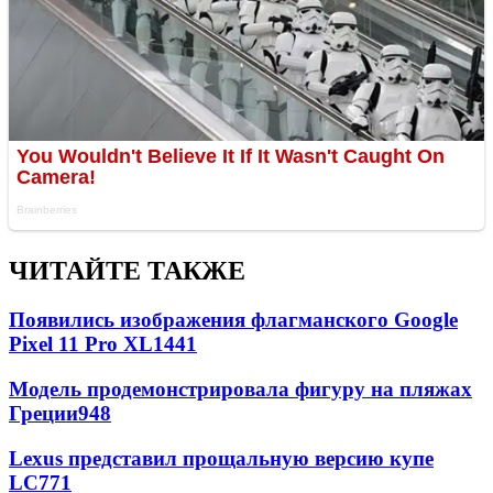
ЧИТАЙТЕ ТАКЖЕ
Появились изображения флагманского Google
Pixel 11 Pro XL
1441
Модель продемонстрировала фигуру на пляжах
Греции
948
Lexus представил прощальную версию купе
LC
771