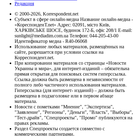
Редакция
© 2000-2026, Korrespondent.net
Субъект в сфере онлайн-медиа Название онлайн-медиа -
«КореспонденТ.net» Адрес: 02091, місто Київ,
ХАРКІВСЬКЕ ШОСЕ, будинок 172-Б, офіс 208/1 E-mail:
sunlight@mediadim.com.ua
Телефон: 044-205-43-00
Идентификатор медиа - R40-06068
Использование любых материалов, размещённых на
сайте, разрешается при условии ссылки на
Корреспондент.net.
При копировании материалов со страницы «Новости
Украины и мира», для интернет-изданий – обязательна
прямая открытая для поисковых систем гиперссылка.
Ссылка должна быть размещена в независимости от
полного либо частичного использования материалов.
Гиперссылка (для интернет- изданий) – должна быть
размещена в подзаголовке или в первом абзаце
материала.
Новости с пометками "Мнение", "Экспертиза",
"Заявление", "Регионы", "Деньги", "Власть", "Выборы",
"Тест-драйв", "Спецпроекты", "Промо" публикуются на
правах рекламы.
Раздел Спецпроекты создается совместно с
коммерческими партнерами.