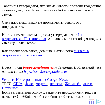
Таблоиды утверждают, что знаменитости провели Рождество
с семьей девушки. И на празднике Роберт позвал Сьюки
замуж.
Сама пара пока никак не прокомментировала эту
информацию.
Напомним, что желтая пресса утверждала, что
Рианна
встречается с Паттинсоном
. А познакомила их общая подруга
- певица Кэти Перри.
Как сообщалось ранее, девушка Паттинсона
снялась в
откровенной фотосессии
.
Новости от
Корреспондент.net
в Telegram. Подписывайтесь
на наш канал
https://t.me/korrespondentnet
Читайте Korrespondent.net в Google News
ТЕГИ:
США
,
фото
,
модель
,
невеста
,
Женитьба
,
актер
,
Паттинсон
Если вы заметили ошибку, выделите необходимый текст и
нажмите Ctrl+Enter, чтобы сообщить об этом редакции.