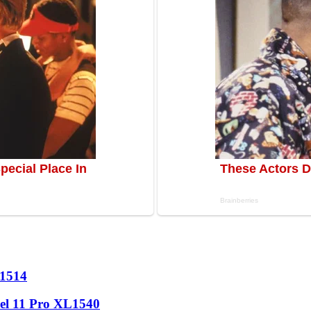
1514
l 11 Pro XL
1540