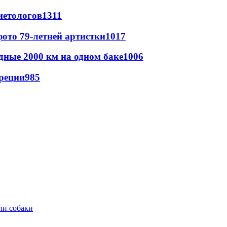
иетологов
1311
ото 79-летней артистки
1017
дные 2000 км на одном баке
1006
реции
985
ли собаки