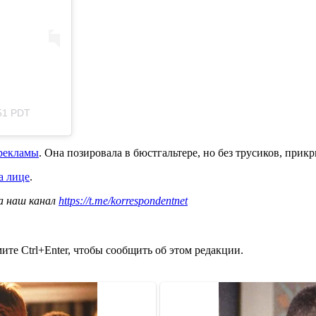
51 PDT
 рекламы
. Она позировала в бюстгальтере, но без трусиков, прик
а лице
.
а наш канал
https://t.me/korrespondentnet
те Ctrl+Enter, чтобы сообщить об этом редакции.