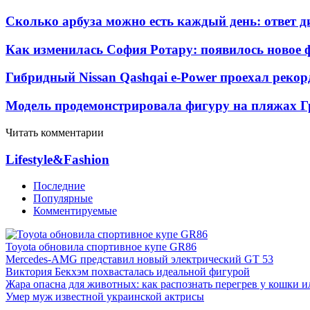
Сколько арбуза можно есть каждый день: ответ д
Как изменилась София Ротару: появилось новое ф
Гибридный Nissan Qashqai e-Power проехал рекор
Модель продемонстрировала фигуру на пляжах Г
Читать комментарии
Lifestyle&Fashion
Последние
Популярные
Комментируемые
Toyota обновила спортивное купе GR86
Mercedes-AMG представил новый электрический GT 53
Виктория Бекхэм похвасталась идеальной фигурой
Жара опасна для животных: как распознать перегрев у кошки и
Умер муж известной украинской актрисы