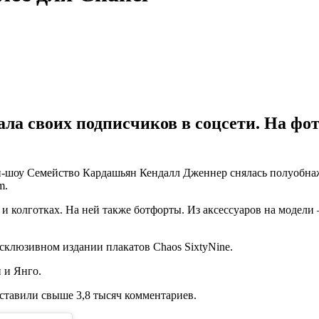
ла своих подписчиков в соцсети. На фо
и-шоу Семейство Кардашьян Кендалл Дженнер снялась полуобнаж
m.
х и колготках. На ней также ботфорты. Из аксессуаров на модел
склюзивном издании плакатов Chaos SixtyNine.
 и Янго.
ставили свыше 3,8 тысяч комментариев.