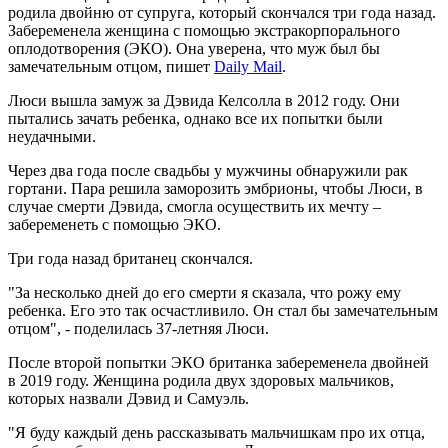
родила двойню от супруга, который скончался три года назад.
Забеременела женщина с помощью экстракорпорального
оплодотворения (ЭКО). Она уверена, что муж был бы
замечательным отцом, пишет
Daily Mail
.
Люси вышла замуж за Дэвида Келсолла в 2012 году. Они
пытались зачать ребенка, однако все их попытки были
неудачными.
Через два года после свадьбы у мужчины обнаружили рак
гортани. Пара решила заморозить эмбрионы, чтобы Люси, в
случае смерти Дэвида, смогла осуществить их мечту –
забеременеть с помощью ЭКО.
Три года назад британец скончался.
"За несколько дней до его смерти я сказала, что рожу ему
ребенка. Его это так осчастливило. Он стал бы замечательным
отцом", - поделилась 37-летняя Люси.
После второй попытки ЭКО британка забеременела двойней
в 2019 году. Женщина родила двух здоровых мальчиков,
которых назвали Дэвид и Самуэль.
"Я буду каждый день рассказывать мальчишкам про их отца,