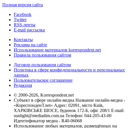
Полная версия сайта
Facebook
Twitter
RSS-ленты
E-mail рассылка
Контакты
Реклама на сайте
Использование материалов korrespondent.net
Правила пользования сайтом
Договор пользования сайтом
Политика в сфере конфиденциальности и персональных
данных
Пользовательское соглашение
Редакция
© 2000-2026, Korrespondent.net
Субъект в сфере онлайн-медиа Название онлайн-медиа -
«КореспонденТ.net» Адрес: 02091, місто Київ,
ХАРКІВСЬКЕ ШОСЕ, будинок 172-Б, офіс 208/1 E-mail:
sunlight@mediadim.com.ua
Телефон: 044-205-43-00
Идентификатор медиа - R40-06068
Использование любых материалов, размещённых на