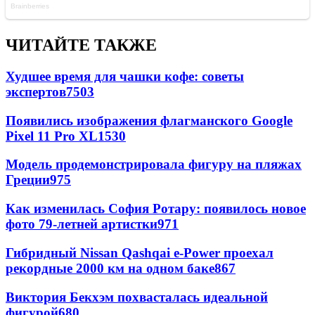
ЧИТАЙТЕ ТАКЖЕ
Худшее время для чашки кофе: советы
экспертов
7503
Появились изображения флагманского Google
Pixel 11 Pro XL
1530
Модель продемонстрировала фигуру на пляжах
Греции
975
Как изменилась София Ротару: появилось новое
фото 79-летней артистки
971
Гибридный Nissan Qashqai e-Power проехал
рекордные 2000 км на одном баке
867
Виктория Бекхэм похвасталась идеальной
фигурой
680