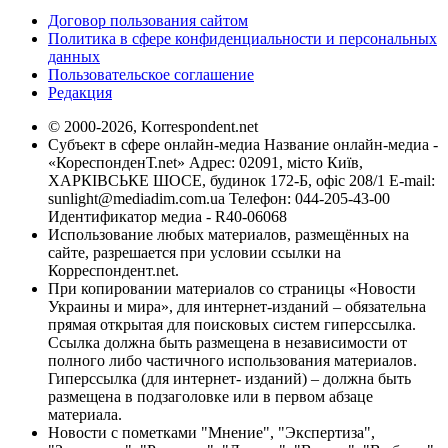
Договор пользования сайтом
Политика в сфере конфиденциальности и персональных
данных
Пользовательское соглашение
Редакция
© 2000-2026, Korrespondent.net
Субъект в сфере онлайн-медиа Название онлайн-медиа -
«КореспонденТ.net» Адрес: 02091, місто Київ,
ХАРКІВСЬКЕ ШОСЕ, будинок 172-Б, офіс 208/1 E-mail:
sunlight@mediadim.com.ua
Телефон: 044-205-43-00
Идентификатор медиа - R40-06068
Использование любых материалов, размещённых на
сайте, разрешается при условии ссылки на
Корреспондент.net.
При копировании материалов со страницы «Новости
Украины и мира», для интернет-изданий – обязательна
прямая открытая для поисковых систем гиперссылка.
Ссылка должна быть размещена в независимости от
полного либо частичного использования материалов.
Гиперссылка (для интернет- изданий) – должна быть
размещена в подзаголовке или в первом абзаце
материала.
Новости с пометками "Мнение", "Экспертиза",