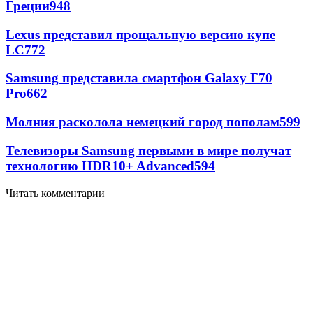
Греции
948
Lexus представил прощальную версию купе
LC
772
Samsung представила смартфон Galaxy F70
Pro
662
Молния расколола немецкий город пополам
599
Телевизоры Samsung первыми в мире получат
технологию HDR10+ Advanced
594
Читать комментарии