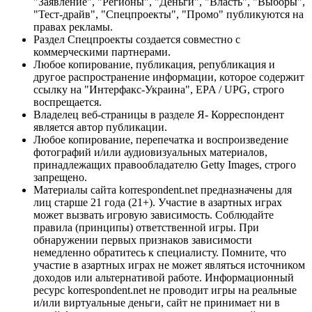
"Заявление", "Регионы", "Деньги", "Власть", "Выборы",
"Тест-драйв", "Спецпроекты", "Промо" публикуются на
правах рекламы.
Раздел Спецпроекты создается совместно с
коммерческими партнерами.
Любое копирование, публикация, републикация и
другое распространение информации, которое содержит
ссылку на "Интерфакс-Украина", EPA / UPG, строго
воспрещается.
Владелец веб-страницы в разделе Я- Корреспондент
является автор публикации.
Любое копирование, перепечатка и воспроизведение
фотографий и/или аудиовизуальных материалов,
принадлежащих правообладателю Getty Images, строго
запрещено.
Материалы сайта korrespondent.net предназначены для
лиц старше 21 года (21+). Участие в азартных играх
может вызвать игровую зависимость. Соблюдайте
правила (принципы) ответственной игры. При
обнаружении первых признаков зависимости
немедленно обратитесь к специалисту. Помните, что
участие в азартных играх не может являться источником
доходов или альтернативой работе. Информационный
ресурс korrespondent.net не проводит игры на реальные
и/или виртуальные деньги, сайт не принимает ни в