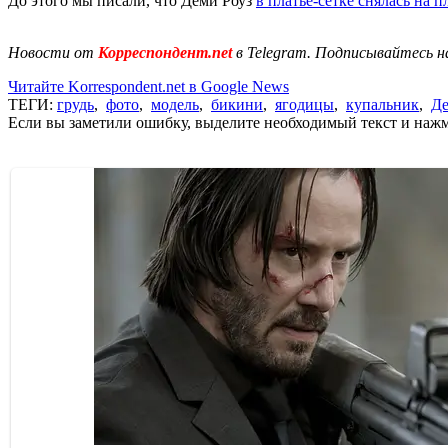
До этого мы писали, что Деми Роуз
в платье-сетке снялась на п
Новости от
Корреспондент.net
в Telegram. Подписывайтесь н
Читайте Korrespondent.net в Google News
ТЕГИ:
грудь
,
фото
,
модель
,
бикини
,
ягодицы
,
купальник
,
Де
Если вы заметили ошибку, выделите необходимый текст и нажми