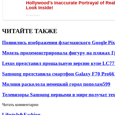
ЧИТАЙТЕ ТАКЖЕ
Появились изображения флагманского Google Pixe
Модель продемонстрировала фигуру на пляжах Г
Lexus представил прощальную версию купе LC
77
Samsung представила смартфон Galaxy F70 Pro
66
Молния расколола немецкий город пополам
599
Телевизоры Samsung первыми в мире получат т
Читать комментарии
Lifestyle&Fashion