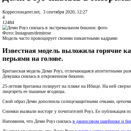
Корреспондент.net, 3 сентября 2020, 12:27
4
12484
Фото: Instagram/demirose
Модель часто провоцирует своими пикантными кадрами
Известная модель выложила горячие ка
перьями на голове.
Британская модель Деми Роуз, отличающаяся аппетитными разм
Девушка снялась в откровенном бикини.
25-летняя британка позирует на пляже на Ибице. На ней свер
лицезреть ее пышные ягодицы.
Свой образ Деми дополнила солнцезащитными очками, цепочкой
Снимки вызвали восторг у почитателей Роуз. Ее публикация по
Напомним, что Деми Роуз снялась
в джинсовом ошейнике и би