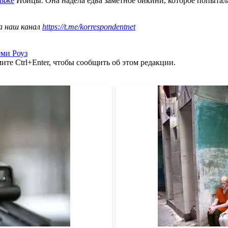
ляже
Ибицы. Она надела едва заметное бикини, которое попытала
а наш канал
https://t.me/korrespondentnet
ми Роуз
те Ctrl+Enter, чтобы сообщить об этом редакции.