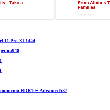
l 11 Pro XL
1444
реции
948
1
1
ехнологию HDR10+ Advanced
587