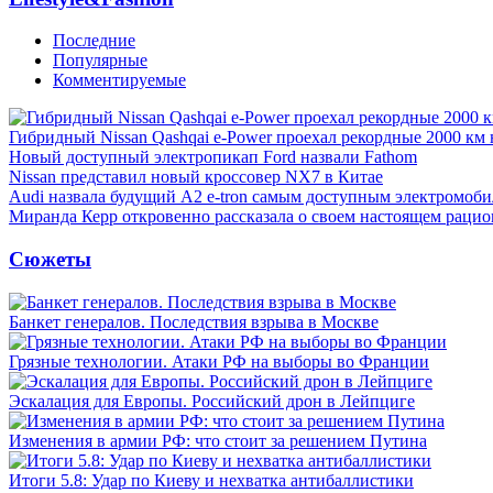
Последние
Популярные
Комментируемые
Гибридный Nissan Qashqai e-Power проехал рекордные 2000 км 
Новый доступный электропикап Ford назвали Fathom
Nissan представил новый кроссовер NX7 в Китае
Audi назвала будущий A2 e-tron самым доступным электромоби
Миранда Керр откровенно рассказала о своем настоящем рацио
Сюжеты
Банкет генералов. Последствия взрыва в Москве
Грязные технологии. Атаки РФ на выборы во Франции
Эскалация для Европы. Российский дрон в Лейпциге
Изменения в армии РФ: что стоит за решением Путина
Итоги 5.8: Удар по Киеву и нехватка антибаллистики