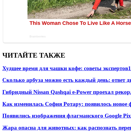
ЧИТАЙТЕ ТАКЖЕ
Худшее время для чашки кофе: советы экспертов
1
Сколько арбуза можно есть каждый день: ответ д
Гибридный Nissan Qashqai e-Power проехал рекор
Как изменилась София Ротару: появилось новое ф
Появились изображения флагманского Google Pixe
Жара опасна для животных: как распознать пере