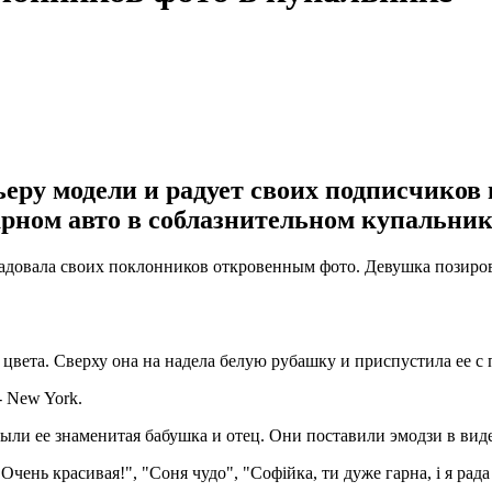
еру модели и радует своих подписчиков 
арном авто в соблазнительном купальник
довала своих поклонников откровенным фото. Девушка позиров
вета. Сверху она на надела белую рубашку и приспустила ее с п
- New York.
ли ее знаменитая бабушка и отец. Они поставили эмодзи в виде 
ень красивая!", "Соня чудо", "Софійка, ти дуже гарна, і я рад