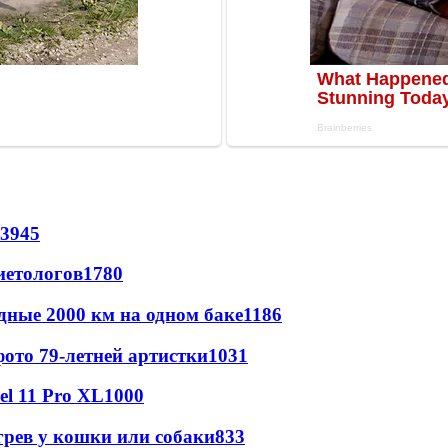
3945
иетологов
1780
дные 2000 км на одном баке
1186
ото 79-летней артистки
1031
l 11 Pro XL
1000
грев у кошки или собаки
833