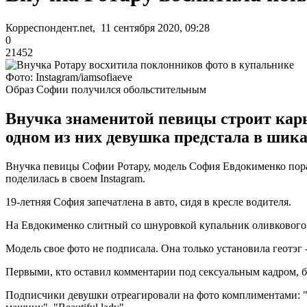
Корреспондент.net, 11 сентября 2020, 09:28
0
21452
Фото: Instagram/iamsofiaeve
Образ Софии получился обольстительным
Внучка знаменитой певицы строит карь
одном из них девушка предстала в шик
Внучка певицы Софии Ротару, модель София Евдокименко пора
поделилась в своем Instagram.
19-летняя София запечатлена в авто, сидя в кресле водителя.
На Евдокименко слитный со шнуровкой купальник оливкового ц
Модель свое фото не подписала. Она только установила геотэг 
Первыми, кто оставил комментарии под сексуальным кадром, бы
Подписчики девушки отреагировали на фото комплиментами: "Оч