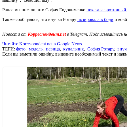
машину", "Beautiful lady".
Ранее мы писали, что София Евдокименко
показала эротичный
Также сообщалось, что внучка Ротару
позировала в боди
и ковб
Новости от
Корреспондент.net
в Telegram. Подписывайтесь н
Читайте Korrespondent.net в Google News
ТЕГИ:
фото
,
модель
,
певица
,
купальник
,
София Ротару
,
внуч
Если вы заметили ошибку, выделите необходимый текст и нажми