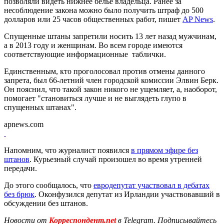
позволяли видеть нижнее белье владельца. Ранее за
несоблюдение закона можно было получить штраф до 500
долларов или 25 часов общественных работ, пишет
AP News
.
Спущенные штаны запретили носить 13 лет назад мужчинам,
а в 2013 году и женщинам. Во всем городе имеются
соответствующие информационные таблички.
Единственным, кто проголосовал против отмены данного
запрета, был 66-летний член городской комиссии Элвин Берк.
Он пояснил, что такой закон никого не ущемляет, а, наоборот,
помогает "становиться лучше и не выглядеть глупо в
спущенных штанах".
apnews.com
Напомним, что журналист появился
в прямом эфире без
штанов
. Курьезный случай произошел во время утренней
передачи.
До этого сообщалось, что
евродепутат участвовал в дебатах
без брюк
. Оконфузился депутат из Ирландии участвовавший в
обсуждении без штанов.
Новости от
Корреспондент.net
в Telegram. Подписывайтесь