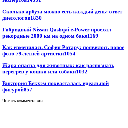
Сколько арбуза можно есть каждый день: ответ
диетологов
1830
Гибридный Nissan Qashqai e-Power проехал
рекордные 2000 км на одном баке
1169
Как изменилась София Ротару: появилось новое
фото 79-летней артистки
1054
Жара опасна для животных: как распознать
перегрев у кошки или собаки
1032
Виктория Бекхэм похвасталась идеальной
фигурой
857
Читать комментарии