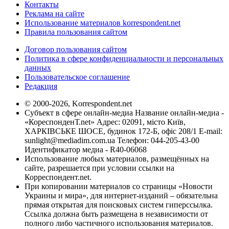
Контакты
Реклама на сайте
Использование материалов korrespondent.net
Правила пользования сайтом
Договор пользования сайтом
Политика в сфере конфиденциальности и персональных
данных
Пользовательское соглашение
Редакция
© 2000-2026, Korrespondent.net
Субъект в сфере онлайн-медиа Название онлайн-медиа -
«КореспонденТ.net» Адрес: 02091, місто Київ,
ХАРКІВСЬКЕ ШОСЕ, будинок 172-Б, офіс 208/1 E-mail:
sunlight@mediadim.com.ua
Телефон: 044-205-43-00
Идентификатор медиа - R40-06068
Использование любых материалов, размещённых на
сайте, разрешается при условии ссылки на
Корреспондент.net.
При копировании материалов со страницы «Новости
Украины и мира», для интернет-изданий – обязательна
прямая открытая для поисковых систем гиперссылка.
Ссылка должна быть размещена в независимости от
полного либо частичного использования материалов.