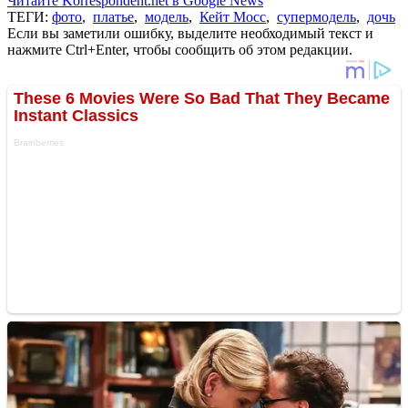
Читайте Korrespondent.net в Google News
ТЕГИ:
фото
,
платье
,
модель
,
Кейт Мосс
,
супермодель
,
дочь
Если вы заметили ошибку, выделите необходимый текст и
нажмите Ctrl+Enter, чтобы сообщить об этом редакции.