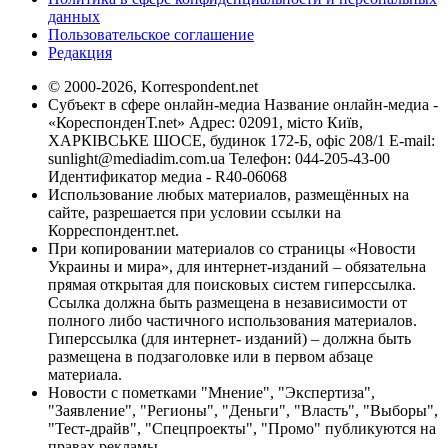
данных
Пользовательское соглашение
Редакция
© 2000-2026, Korrespondent.net
Субъект в сфере онлайн-медиа Название онлайн-медиа -
«КореспонденТ.net» Адрес: 02091, місто Київ,
ХАРКІВСЬКЕ ШОСЕ, будинок 172-Б, офіс 208/1 E-mail:
sunlight@mediadim.com.ua
Телефон: 044-205-43-00
Идентификатор медиа - R40-06068
Использование любых материалов, размещённых на
сайте, разрешается при условии ссылки на
Корреспондент.net.
При копировании материалов со страницы «Новости
Украины и мира», для интернет-изданий – обязательна
прямая открытая для поисковых систем гиперссылка.
Ссылка должна быть размещена в независимости от
полного либо частичного использования материалов.
Гиперссылка (для интернет- изданий) – должна быть
размещена в подзаголовке или в первом абзаце
материала.
Новости с пометками "Мнение", "Экспертиза",
"Заявление", "Регионы", "Деньги", "Власть", "Выборы",
"Тест-драйв", "Спецпроекты", "Промо" публикуются на
правах рекламы.