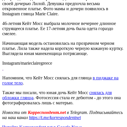
своей дочерью Лилой. Девушка предпочла весьма
откровенное платье. Фото мамы и дочери появилось в
Instagram глянца Marie Claire.
46-летняя Кейт Мосс выбрала молочное вечернее длинное
струящееся платье. Ее 17-летняя дочь была одета гораздо
смелее.
Начинающая модель остановилась на прозрачном черном
платье. Лила также надела короткую черную кожаную куртку.
Выглядела юная манекенщица потрясающе.
Instagram/marieclairegreece
Напомним, что Кейт Мосс снялась для глянца
в пиджаке на
голое тело
.
Также мы писали, что юная дочь Кейт Мосс
снялась для
обложки глянца
. Фотосессия стала ее дебютом - до этого она
фотографировалась лишь с матерью.
Новости от
Корреспондент.net
в Telegram. Подписывайтесь
на наш канал
https://t.me/korrespondentnet