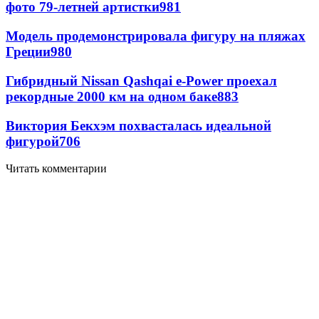
фото 79-летней артистки
981
Модель продемонстрировала фигуру на пляжах
Греции
980
Гибридный Nissan Qashqai e-Power проехал
рекордные 2000 км на одном баке
883
Виктория Бекхэм похвасталась идеальной
фигурой
706
Читать комментарии