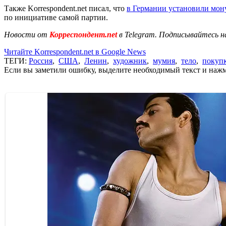
Также Korrespondent.net писал, что
в Германии установили мон
по инициативе самой партии.
Новости от
Корреспондент.net
в Telegram. Подписывайтесь н
Читайте Korrespondent.net в Google News
ТЕГИ:
Россия
,
США
,
Ленин
,
художник
,
мумия
,
тело
,
покуп
Если вы заметили ошибку, выделите необходимый текст и нажми