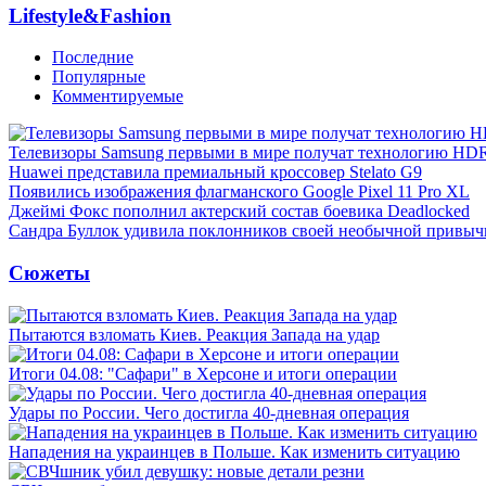
Lifestyle&Fashion
Последние
Популярные
Комментируемые
Телевизоры Samsung первыми в мире получат технологию HD
Huawei представила премиальный кроссовер Stelato G9
Появились изображения флагманского Google Pixel 11 Pro XL
Джеймі Фокс пополнил актерский состав боевика Deadlocked
Сандра Буллок удивила поклонников своей необычной привыч
Сюжеты
Пытаются взломать Киев. Реакция Запада на удар
Итоги 04.08: "Сафари" в Херсоне и итоги операции
Удары по России. Чего достигла 40-дневная операция
Нападения на украинцев в Польше. Как изменить ситуацию