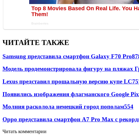
ЧИТАЙТЕ ТАКЖЕ
Samsung представила смартфон Galaxy F70 Pro
87
Модель продемонстрировала фигуру на пляжах Г
Lexus представил прощальную версию купе LC
75
Появились изображения флагманского Google Pixe
Молния расколола немецкий город пополам
554
Oppo представила смартфон A7 Pro Max с рекорд
Читать комментарии