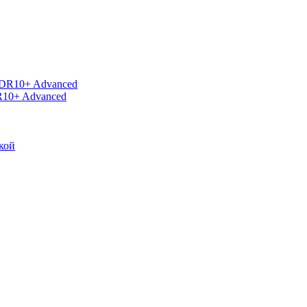
R10+ Advanced
кой