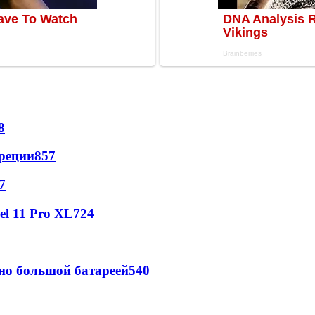
8
реции
857
7
l 11 Pro XL
724
но большой батареей
540