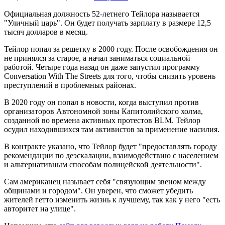
Официальная должность 52-летнего Тейлора называется
"Уличный царь". Он будет получать зарплату в размере 12,5
тысяч долларов в месяц.
Тейлор попал за решетку в 2000 году. После освобождения он
не принялся за старое, а начал заниматься социальной
работой. Четыре года назад он даже запустил программу
Conversation With The Streets для того, чтобы снизить уровень
преступлений в проблемных районах.
В 2020 году он попал в новости, когда выступил против
организаторов Автономной зоны Капитолийского холма,
созданной во времена активных протестов BLM. Тейлор
осудил находившихся там активистов за применение насилия.
В контракте указано, что Тейлор будет "предоставлять городу
рекомендации по деэскалации, взаимодействию с населением
и альтернативным способам полицейской деятельности".
Сам американец называет себя "связующим звеном между
общинами и городом". Он уверен, что сможет убедить
жителей гетто изменить жизнь к лучшему, так как у него "есть
авторитет на улице".