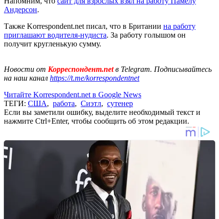
Напомним, что
сайт для взрослых взял на работу Памелу
Андерсон
.
Также Korrespondent.net писал, что в Британии
на работу
приглашают водителя-нудиста
. За работу голышом он
получит кругленькую сумму.
Новости от
Корреспондент.net
в Telegram. Подписывайтесь
на наш канал
https://t.me/korrespondentnet
Читайте Korrespondent.net в Google News
ТЕГИ:
США
,
работа
,
Сиэтл
,
сутенер
Если вы заметили ошибку, выделите необходимый текст и
нажмите Ctrl+Enter, чтобы сообщить об этом редакции.