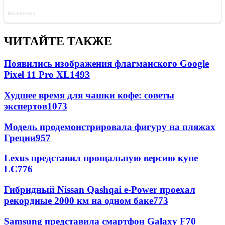
ЧИТАЙТЕ ТАКЖЕ
Появились изображения флагманского Google
Pixel 11 Pro XL
1493
Худшее время для чашки кофе: советы
экспертов
1073
Модель продемонстрировала фигуру на пляжах
Греции
957
Lexus представил прощальную версию купе
LC
776
Гибридный Nissan Qashqai e-Power проехал
рекордные 2000 км на одном баке
773
Samsung представила смартфон Galaxy F70