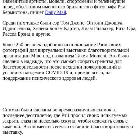
знаменитые артисты, модели, спортсмены и телеведущие
перед объективом именитого британского фотографа Рэя
Бёрмистона, пишет
Daily Mail
.
Среди них также были сэр Том Джонс, Энтони Джошуа,
Идрис Эльба, Хелена Бонэм Картер, Лиам Галлахер, Рита Ора,
Рассел Брэнд и другие.
Более 250 человек одобрили использование Рэем своих
фотографий для виртуальной выставки благотворительной
организации Mind под названием Take a Moment. Это было
сделано в надежде, что это сможет собрать средства для
благотворительности после нехватки пожертвований в
условиях пандемии COVID-19 и, прежде всего, на
поддержание психического здоровья людей.
Снимки были сделаны во время различных съемок за
последнее десятилетие, где Рэй просил своих испытуемых
закрыть глаза на несколько секунд, чтобы освежить связь с
камерой. Эти моменты сейчас составили благотворительную
выставку.