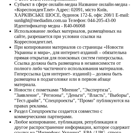
Субъект в сфере онлайн-медиа Название онлайн-медиа -
«КореспонденТ.net» Адрес: 02091, місто Київ,
ХАРКІВСЬКЕ ШОСЕ, будинок 172-Б, офіс 208/1 E-mail:
sunlight@mediadim.com.ua
Телефон: 044-205-43-00
Идентификатор медиа - R40-06068
Использование любых материалов, размещённых на
сайте, разрешается при условии ссылки на
Корреспондент.net.
При копировании материалов со страницы «Новости
Украины и мира», для интернет-изданий – обязательна
прямая открытая для поисковых систем гиперссылка.
Ссылка должна быть размещена в независимости от
полного либо частичного использования материалов.
Гиперссылка (для интернет- изданий) – должна быть
размещена в подзаголовке или в первом абзаце
материала.
Новости с пометками "Мнение", "Экспертиза",
"Заявление", "Регионы", "Деньги", "Власть", "Выборы",
"Тест-драйв", "Спецпроекты", "Промо" публикуются на
правах рекламы.
Раздел Спецпроекты создается совместно с
коммерческими партнерами.
Любое копирование, публикация, републикация и
другое распространение информации, которое содержит
ссылку на "Интерфакс-Украина", EPA / UPG, строго