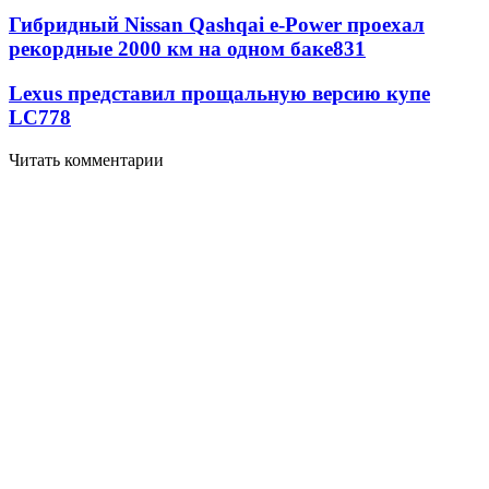
Гибридный Nissan Qashqai e-Power проехал
рекордные 2000 км на одном баке
831
Lexus представил прощальную версию купе
LC
778
Читать комментарии