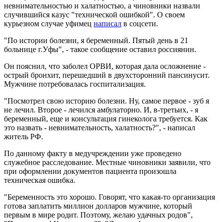
невнимательностью и халатностью, а чиновники назвали
случившийся казус "технической ошибкой". О своем
курьезном случае уфимец
написал
в соцсети.
"По истории болезни, я беременный. Пятый день в 21
больнице г.Уфы", - такое сообщение оставил россиянин.
Он пояснил, что заболел ОРВИ, которая дала осложнение -
острый бронхит, перешедший в двухсторонний пансинусит.
Мужчине потребовалась госпитализация.
"Посмотрел свою историю болезни. Ну, самое первое - зуб я
не лечил. Второе - лечился амбулаторно. И, в-третьих, - я
беременный, еще и консультация гинеколога требуется. Как
это назвать - невнимательность, халатность?", - написал
житель РФ.
По данному факту в медучреждении уже проведено
служебное расследование. Местные чиновники заявили, что
при оформлении документов пациента произошла
техническая ошибка.
"Беременность это хорошо. Говорят, что какая-то организация
готова заплатить миллион долларов мужчине, который
первым в мире родит. Поэтому, желаю удачных родов",