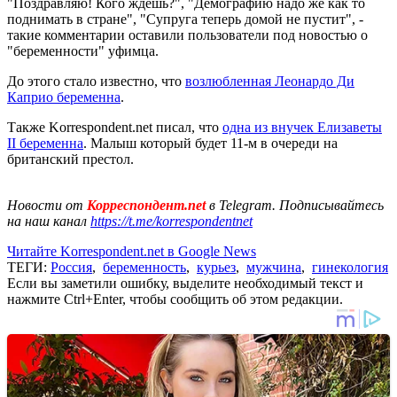
"Поздравляю! Кого ждешь?", "Демографию надо же как то
поднимать в стране", "Супруга теперь домой не пустит", -
такие комментарии оставили пользователи под новостью о
"беременности" уфимца.
До этого стало известно, что
возлюбленная Леонардо Ди
Каприо беременна
.
Также Korrespondent.net писал, что
одна из внучек Елизаветы
II беременна
. Малыш который будет 11-м в очереди на
британский престол.
Новости от
Корреспондент.net
в Telegram. Подписывайтесь
на наш канал
https://t.me/korrespondentnet
Читайте Korrespondent.net в Google News
ТЕГИ:
Россия
,
беременность
,
курьез
,
мужчина
,
гинекология
Если вы заметили ошибку, выделите необходимый текст и
нажмите Ctrl+Enter, чтобы сообщить об этом редакции.